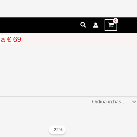
Cerca
 a € 69
-22%