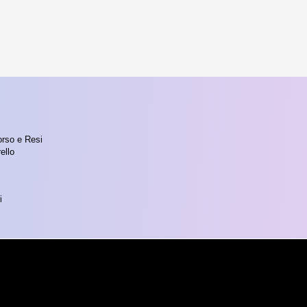
orso e Resi
ello
i