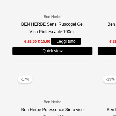
recente
Ben Herbe
BEN HERBE Sensi Ruscogel Gel
Ben 
Viso Rinfrescante 100ml.
Il
Il
Leggi tutto
€
26,00
€
15,00
€
29
prezzo
prezzo
originale
attuale
Quick view
era:
è:
€ 26,00.
€ 15,00.
-17%
-19%
Ben Herbe
Ben Herbe Puressence Siero viso
Ben 