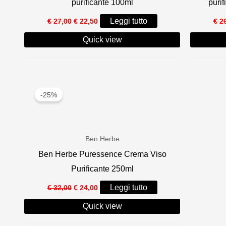
purificante 100ml
purif
Il
Il
Leggi tutto
€
27,00
€
22,50
€
26
prezzo
prezzo
originale
attuale
Quick view
era:
è:
€ 27,00.
€ 22,50.
-25%
Ben Herbe
Ben Herbe Puressence Crema Viso
Purificante 250ml
Il
Il
Leggi tutto
€
32,00
€
24,00
prezzo
prezzo
originale
attuale
Quick view
era:
è:
€ 32,00.
€ 24,00.