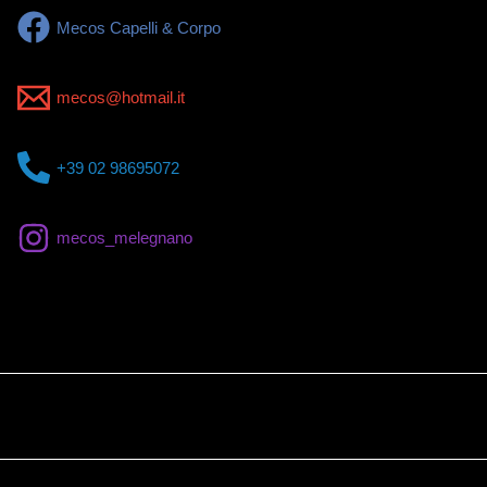
Mecos Capelli & Corpo
mecos@hotmail.it
+39 02 98695072
mecos_melegnano