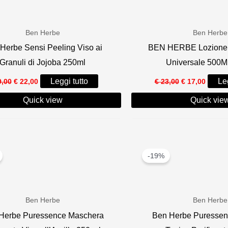
Ben Herbe
Ben Herbe
Herbe Sensi Peeling Viso ai
BEN HERBE Lozione 
Granuli di Jojoba 250ml
Universale 500M
Il
Il
Il
Il
Leggi tutto
Leg
,00
€
22,00
€
23,00
€
17,00
prezzo
prezzo
prezzo
prezzo
originale
attuale
originale
attual
Quick view
Quick vie
era:
è:
era:
è:
€ 29,00.
€ 22,00.
€ 23,00.
€ 17,00
-19%
Ben Herbe
Ben Herbe
Herbe Puressence Maschera
Ben Herbe Puressen