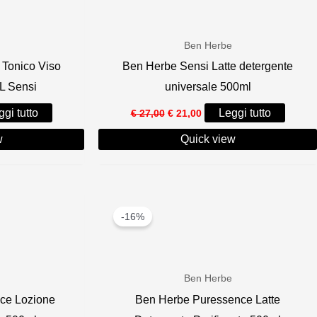
Ben Herbe
Tonico Viso
Ben Herbe Sensi Latte detergente
L Sensi
universale 500ml
Il
Il
gi tutto
Leggi tutto
€
27,00
€
21,00
prezzo
prezzo
e
originale
attuale
w
Quick view
era:
è:
.
€ 27,00.
€ 21,00.
-16%
Ben Herbe
ce Lozione
Ben Herbe Puressence Latte