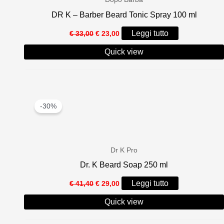
DR K – Barber Beard Tonic Spray 100 ml
Il
Il
Leggi tutto
€
33,00
€
23,00
prezzo
prezzo
originale
attuale
Quick view
era:
è:
€ 33,00.
€ 23,00.
-30%
Dr K Pro
Dr. K Beard Soap 250 ml
Il
Il
Leggi tutto
€
41,40
€
29,00
prezzo
prezzo
originale
attuale
Quick view
era:
è:
€ 41,40.
€ 29,00.