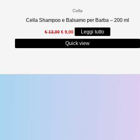
Cella
Cella Shampoo e Balsamo per Barba – 200 ml
Il
Il
Leggi tutto
€
13,00
€
9,00
prezzo
prezzo
originale
attuale
Quick view
era:
è:
€ 13,00.
€ 9,00.