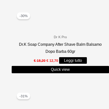
-30%
Dr K Pro
Dr.K Soap Company After Shave Balm Balsamo
Dopo Barba 60gr
Il
Il
Leggi tutto
€
18,20
€
12,70
prezzo
prezzo
originale
attuale
Quick view
era:
è:
€ 18,20.
€ 12,70.
-31%