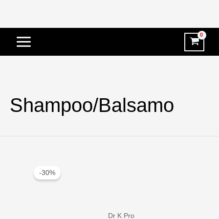
Vai
al
contenuto
Shampoo/Balsamo
-30%
Dr K Pro