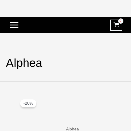
Vai
al
contenuto
Alphea
-20%
Alphea