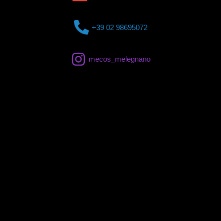
+39 02 98695072
mecos_melegnano