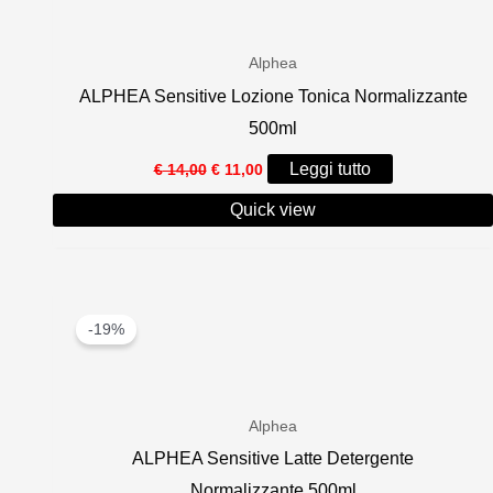
Alphea
ALPHEA Sensitive Lozione Tonica Normalizzante
500ml
Il
Il
Leggi tutto
€
14,00
€
11,00
prezzo
prezzo
originale
attuale
Quick view
era:
è:
€ 14,00.
€ 11,00.
-19%
Alphea
ALPHEA Sensitive Latte Detergente
Normalizzante 500ml