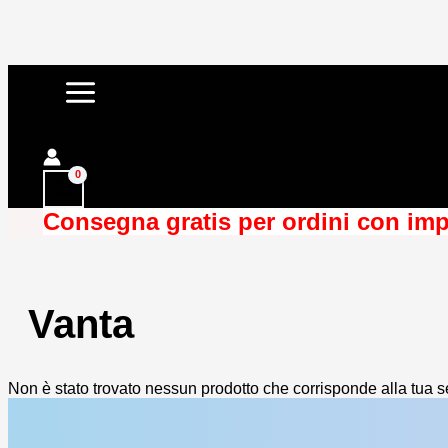
Vai
al
contenuto
Cerca
Consegna gratis per ordini con imp
Vanta
Non è stato trovato nessun prodotto che corrisponde alla tua s