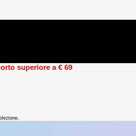
orto superiore a € 69
elezione.