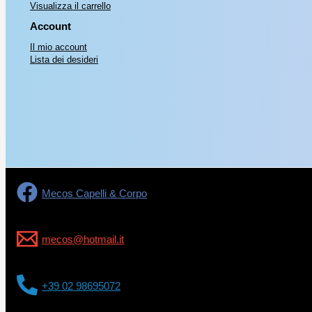
Visualizza il carrello
Account
Il mio account
Lista dei desideri
Mecos Capelli & Corpo
mecos@hotmail.it
+39 02 98695072