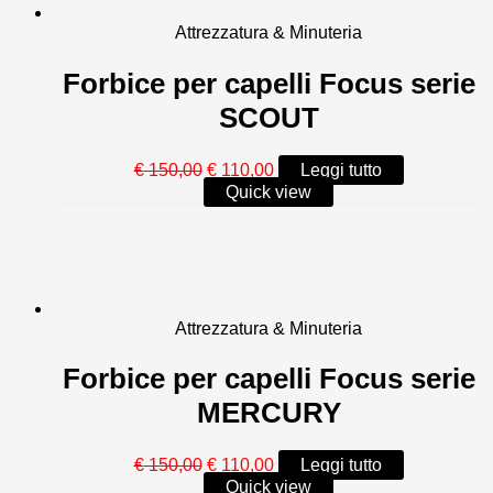
Attrezzatura & Minuteria
Forbice per capelli Focus serie
SCOUT
Il
Il
€
150,00
€
110,00
Leggi tutto
prezzo
prezzo
Quick view
originale
attuale
era:
è:
€ 150,00.
€ 110,00.
Attrezzatura & Minuteria
Forbice per capelli Focus serie
MERCURY
Il
Il
€
150,00
€
110,00
Leggi tutto
prezzo
prezzo
Quick view