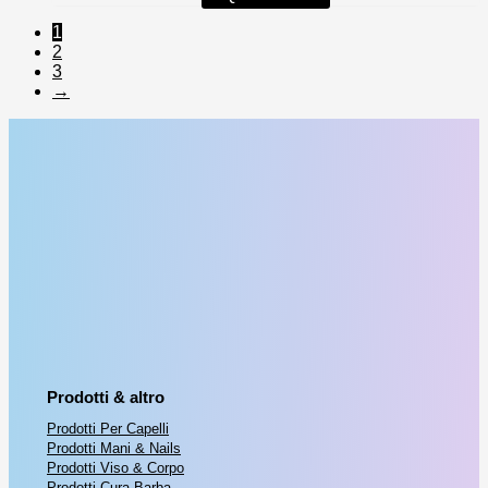
originale
attuale
era:
è:
1
€ 150,00.
€ 110,00.
2
3
→
Prodotti & altro
Prodotti Per Capelli
Prodotti Mani & Nails
Prodotti Viso & Corpo
Prodotti Cura Barba