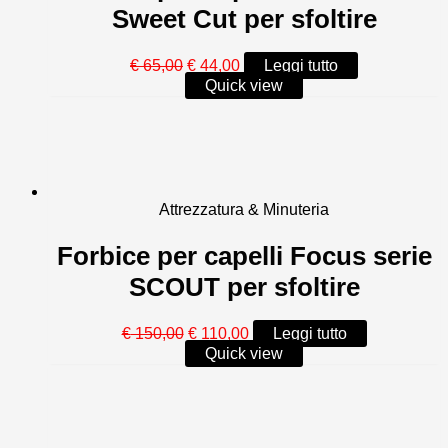
Sweet Cut per sfoltire
Il
Il
€
65,00
€
44,00
Leggi tutto
prezzo
prezzo
Quick view
originale
attuale
era:
è:
€ 65,00.
€ 44,00.
Attrezzatura & Minuteria
Forbice per capelli Focus serie
SCOUT per sfoltire
Il
Il
€
150,00
€
110,00
Leggi tutto
prezzo
prezzo
Quick view
originale
attuale
era:
è:
€ 150,00.
€ 110,00.