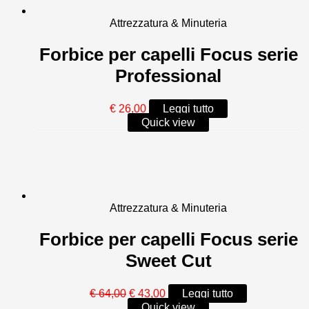
Attrezzatura & Minuteria
Forbice per capelli Focus serie
Professional
€
26,00
Leggi tutto
Quick view
Attrezzatura & Minuteria
Forbice per capelli Focus serie
Sweet Cut
Il
Il
€
64,00
€
43,00
Leggi tutto
prezzo
prezzo
Quick view