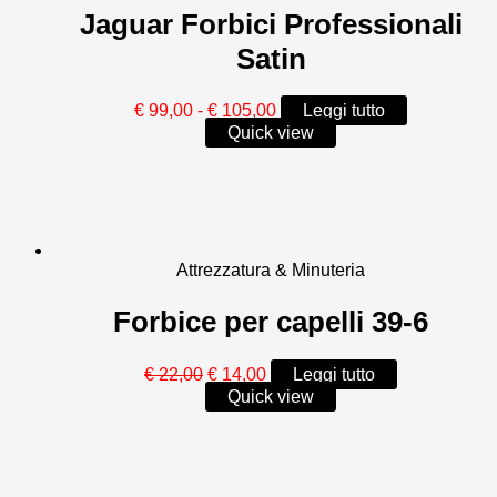
Jaguar Forbici Professionali
Satin
Fascia
€
99,00
-
€
105,00
Leggi tutto
di
Quick view
prezzo:
da
€ 99,00
a
€ 105,00
Attrezzatura & Minuteria
Forbice per capelli 39-6
Il
Il
€
22,00
€
14,00
Leggi tutto
prezzo
prezzo
Quick view
originale
attuale
era:
è:
€ 22,00.
€ 14,00.