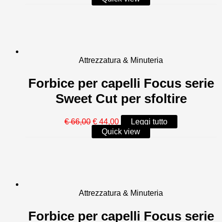
originale
attuale
era:
è:
€ 64,00.
€ 43,00.
Attrezzatura & Minuteria
Forbice per capelli Focus serie
Sweet Cut per sfoltire
Il
Il
€
66,00
€
44,00
Leggi tutto
prezzo
prezzo
Quick view
originale
attuale
era:
è:
€ 66,00.
€ 44,00.
Attrezzatura & Minuteria
Forbice per capelli Focus serie