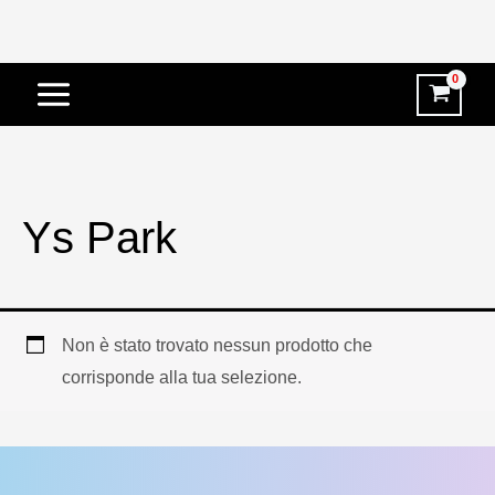
Vai
al
contenuto
Ys Park
Non è stato trovato nessun prodotto che
corrisponde alla tua selezione.