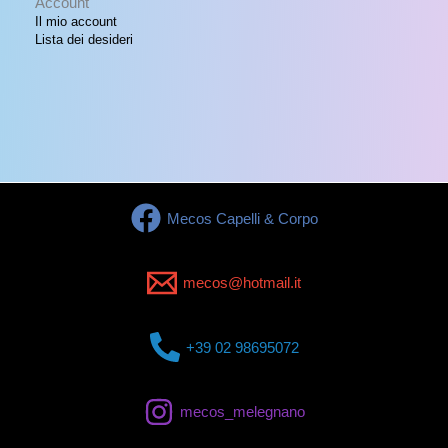
Account
Il mio account
Lista dei desideri
Mecos Capelli & Corpo
mecos@hotmail.it
+39 02 98695072
mecos_melegnano