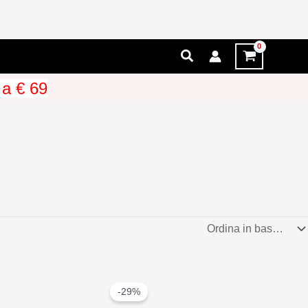
Cerca
 a € 69
-29%