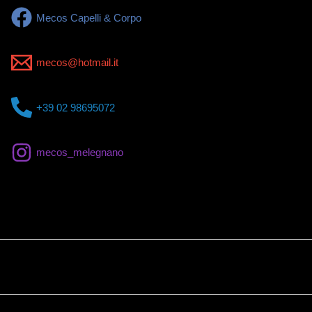
Mecos Capelli & Corpo
mecos@hotmail.it
+39 02 98695072
mecos_melegnano