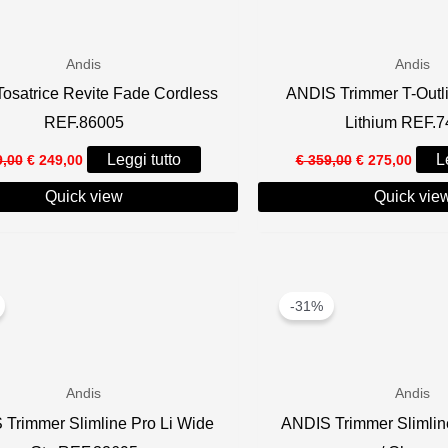
Andis
Andis
Tosatrice Revite Fade Cordless
ANDIS Trimmer T-Outli
REF.86005
Lithium REF.
Il
Il
Il
Il
Leggi tutto
L
,00
€
249,00
€
359,00
€
275,00
prezzo
prezzo
prezzo
prezz
originale
attuale
originale
attua
Quick view
Quick vie
era:
è:
era:
è:
€ 359,00.
€ 249,00.
€ 359,00.
€ 275
-31%
Andis
Andis
Trimmer Slimline Pro Li Wide
ANDIS Trimmer Slimline