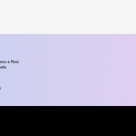
orso e Resi
ello
i