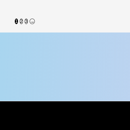
1
2
3
→