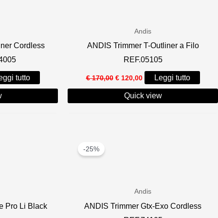
Andis
ner Cordless
ANDIS Trimmer T-Outliner a Filo
74005
REF.05105
Il
Il
eggi tutto
Leggi tutto
€
170,00
€
120,00
o
prezzo
prezzo
le
originale
attuale
w
Quick view
era:
è:
,00.
€ 170,00.
€ 120,00.
-25%
Andis
 Pro Li Black
ANDIS Trimmer Gtx-Exo Cordless