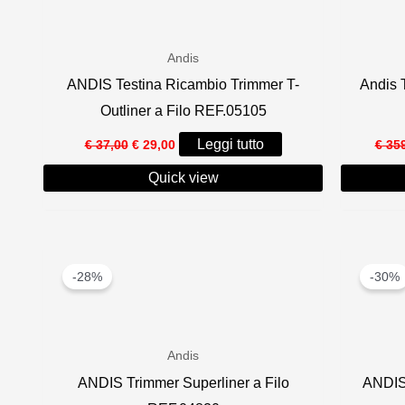
recente
Andis
ANDIS Testina Ricambio Trimmer T-
Andis 
Outliner a Filo REF.05105
Il
Il
Leggi tutto
€
37,00
€
29,00
€
359
prezzo
prezzo
originale
attuale
Quick view
era:
è:
€ 37,00.
€ 29,00.
-28%
-30%
Andis
ANDIS Trimmer Superliner a Filo
ANDIS 