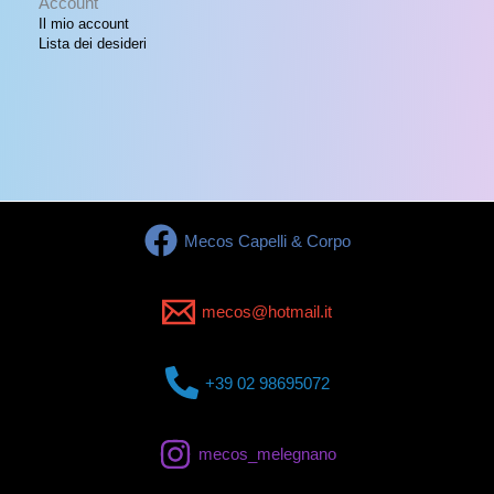
Account
Il mio account
Lista dei desideri
Mecos Capelli & Corpo
mecos@hotmail.it
+39 02 98695072
mecos_melegnano