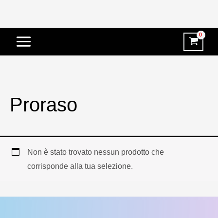
Vai
al
contenuto
Proraso
Non è stato trovato nessun prodotto che
corrisponde alla tua selezione.