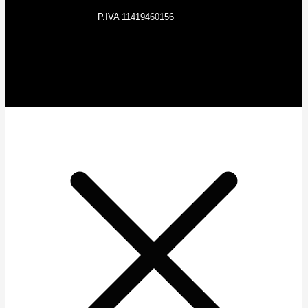
P.IVA 11419460156