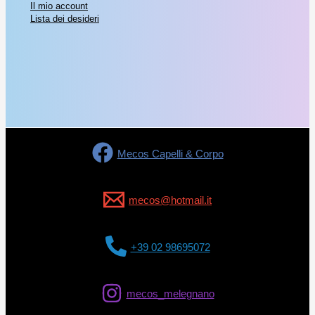
Il mio account
Lista dei desideri
Mecos Capelli & Corpo
mecos@hotmail.it
+39 02 98695072
mecos_melegnano