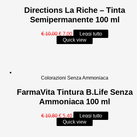
Directions La Riche – Tinta
Semipermanente 100 ml
Il
Il
€
10,00
€
7,00
Leggi tutto
prezzo
prezzo
Quick view
originale
attuale
era:
è:
€ 10,00.
€ 7,00.
Colorazioni Senza Ammoniaca
FarmaVita Tintura B.Life Senza
Ammoniaca 100 ml
Il
Il
€
10,80
€
5,40
Leggi tutto
prezzo
prezzo
Quick view
originale
attuale
era:
è: