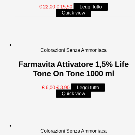
Il
Il
€
22,00
€
15,50
Leggi tutto
prezzo
prezzo
Quick view
originale
attuale
era:
è:
€ 22,00.
€ 15,50.
Colorazioni Senza Ammoniaca
Farmavita Attivatore 1,5% Life
Tone On Tone 1000 ml
Il
Il
€
6,00
€
3,90
Leggi tutto
prezzo
prezzo
Quick view
originale
attuale
era:
è:
€ 6,00.
€ 3,90.
Colorazioni Senza Ammoniaca