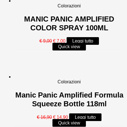
Colorazioni
MANIC PANIC AMPLIFIED
COLOR SPRAY 100ML
Il
Il
€
9,00
€
7,00
Leggi tutto
prezzo
prezzo
Quick view
originale
attuale
era:
è:
€ 9,00.
€ 7,00.
Colorazioni
Manic Panic Amplified Formula
Squeeze Bottle 118ml
Il
Il
€
16,90
€
14,90
Leggi tutto
prezzo
prezzo
Quick view
originale
attuale