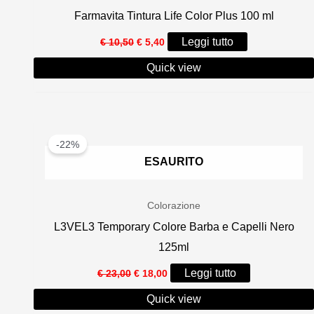
Farmavita Tintura Life Color Plus 100 ml
Il
Il
Leggi tutto
€
10,50
€
5,40
prezzo
prezzo
originale
attuale
Quick view
era:
è:
€ 10,50.
€ 5,40.
-22%
ESAURITO
Colorazione
L3VEL3 Temporary Colore Barba e Capelli Nero
125ml
Il
Il
Leggi tutto
€
23,00
€
18,00
prezzo
prezzo
originale
attuale
Quick view
era:
è: