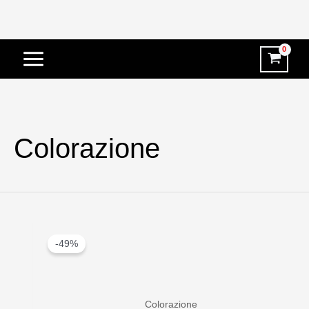
Vai
al
contenuto
Colorazione
-49%
Colorazione