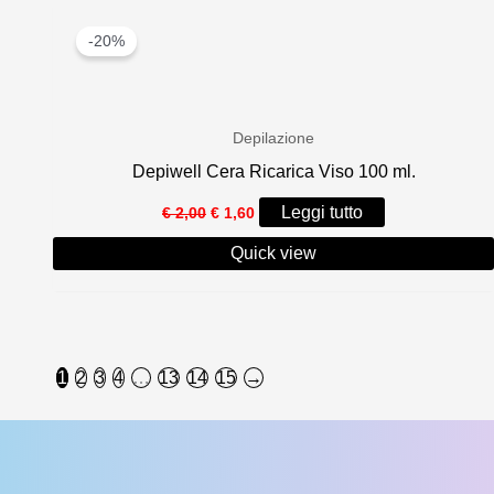
-20%
Depilazione
Depiwell Cera Ricarica Viso 100 ml.
Il
Il
Leggi tutto
€
2,00
€
1,60
prezzo
prezzo
originale
attuale
Quick view
era:
è:
€ 2,00.
€ 1,60.
1
2
3
4
…
13
14
15
→