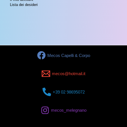
Lista dei desideri
Mecos Capelli & Corpo
mecos@hotmail.it
+39 02 98695072
mecos_melegnano