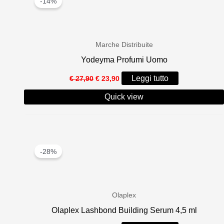
-14%
Marche Distribuite
Yodeyma Profumi Uomo
Il
Il
Leggi tutto
€
27,90
€
23,90
prezzo
prezzo
originale
attuale
Quick view
era:
è:
€ 27,90.
€ 23,90.
-28%
Olaplex
Olaplex Lashbond Building Serum 4,5 ml