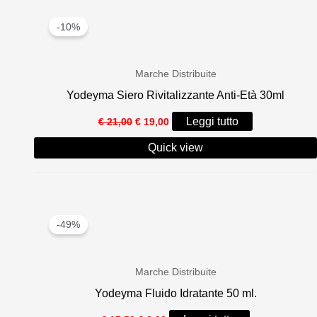
-10%
Marche Distribuite
Yodeyma Siero Rivitalizzante Anti-Età 30ml
Il
Il
Leggi tutto
€
21,00
€
19,00
prezzo
prezzo
originale
attuale
Quick view
era:
è:
€ 21,00.
€ 19,00.
-49%
Marche Distribuite
Yodeyma Fluido Idratante 50 ml.
Il
Il