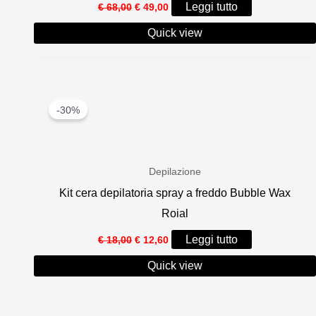
Il
Il
Leggi tutto
€
68,00
€
49,00
prezzo
prezzo
originale
attuale
Quick view
era:
è:
€ 68,00.
€ 49,00.
-30%
Depilazione
Kit cera depilatoria spray a freddo Bubble Wax
Roial
Il
Il
Leggi tutto
€
18,00
€
12,60
prezzo
prezzo
originale
attuale
Quick view
era:
è:
€ 18,00.
€ 12,60.