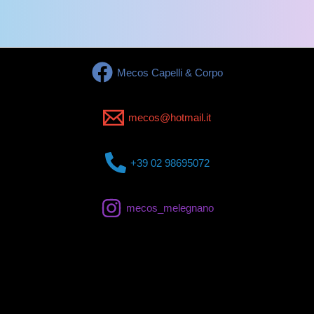
Mecos Capelli & Corpo
mecos@hotmail.it
+39 02 98695072
mecos_melegnano