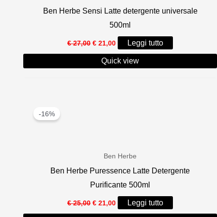
Ben Herbe Sensi Latte detergente universale
500ml
Il
Il
Leggi tutto
€
27,00
€
21,00
prezzo
prezzo
originale
attuale
Quick view
era:
è:
€ 27,00.
€ 21,00.
-16%
Ben Herbe
Ben Herbe Puressence Latte Detergente
Purificante 500ml
Il
Il
Leggi tutto
€
25,00
€
21,00
prezzo
prezzo