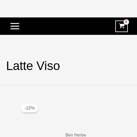
Vai
al
contenuto
Latte Viso
-22%
Ben Herbe