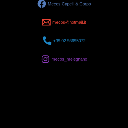
Mecos Capelli & Corpo
mecos@hotmail.it
+39 02 98695072
mecos_melegnano