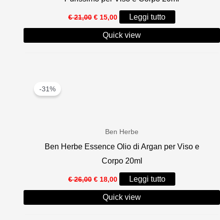
Il
Il
Leggi tutto
€
21,00
€
15,00
prezzo
prezzo
originale
attuale
Quick view
era:
è:
€ 21,00.
€ 15,00.
-31%
Ben Herbe
Ben Herbe Essence Olio di Argan per Viso e
Corpo 20ml
Il
Il
Leggi tutto
€
26,00
€
18,00
prezzo
prezzo
originale
attuale
Quick view
era:
è:
€ 26,00.
€ 18,00.