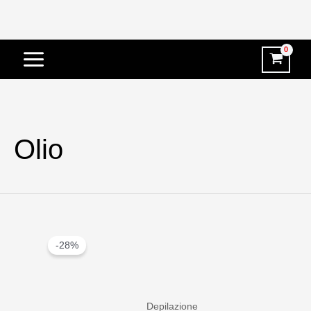
Vai
al
contenuto
Olio
-28%
Depilazione