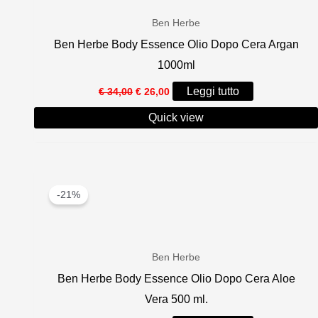
Ben Herbe
Ben Herbe Body Essence Olio Dopo Cera Argan
1000ml
Il
Il
Leggi tutto
€
34,00
€
26,00
prezzo
prezzo
originale
attuale
Quick view
era:
è:
€ 34,00.
€ 26,00.
-21%
Ben Herbe
Ben Herbe Body Essence Olio Dopo Cera Aloe
Vera 500 ml.