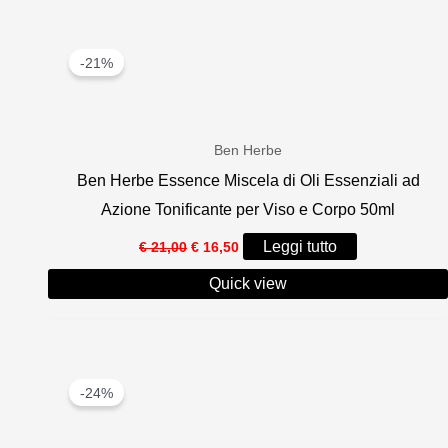
-21%
Ben Herbe
Ben Herbe Essence Miscela di Oli Essenziali ad
Azione Tonificante per Viso e Corpo 50ml
Il
Il
Leggi tutto
€
21,00
€
16,50
prezzo
prezzo
originale
attuale
Quick view
era:
è:
€ 21,00.
€ 16,50.
-24%