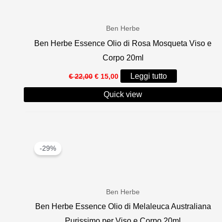
Ben Herbe
Ben Herbe Essence Olio di Rosa Mosqueta Viso e
Corpo 20ml
Il
Il
Leggi tutto
€
22,00
€
15,00
prezzo
prezzo
originale
attuale
Quick view
era:
è:
€ 22,00.
€ 15,00.
-29%
Ben Herbe
Ben Herbe Essence Olio di Melaleuca Australiana
Purissimo per Viso e Corpo 20ml