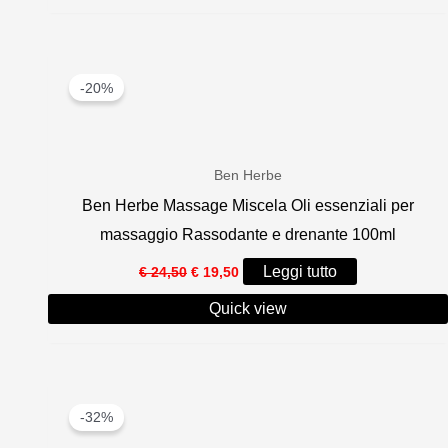
€ 8,00.
€ 5,00.
-20%
Ben Herbe
Ben Herbe Massage Miscela Oli essenziali per
massaggio Rassodante e drenante 100ml
Il
Il
Leggi tutto
€
24,50
€
19,50
prezzo
prezzo
originale
attuale
Quick view
era:
è:
€ 24,50.
€ 19,50.
-32%