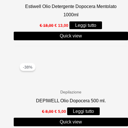
Estiwell Olio Detergente Dopocera Mentolato
1000ml
Il
Il
Leggi tutto
€
18,00
€
13,00
prezzo
prezzo
originale
attuale
Quick view
era:
è:
€ 18,00.
€ 13,00.
-38%
Depilazione
DEPIWELL Olio Dopocera 500 ml.
Il
Il
Leggi tutto
€
8,00
€
5,00
prezzo
prezzo
originale
attuale
Quick view
era:
è: