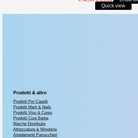
prezzo
prezzo
Quick view
originale
attuale
era:
è:
€ 42,00.
€ 25,00.
Prodotti & altro
Prodotti Per Capelli
Prodotti Mani & Nails
Prodotti Viso & Corpo
Prodotti Cura Barba
Marche Distribuite
Attrezzatura & Minuteria
Arredamenti Parrucchieri