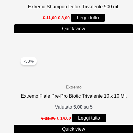
Extremo Shampoo Detox Trivalente 500 ml.
Il
Il
Leggi tutto
€
11,00
€
8,00
prezzo
prezzo
originale
attuale
Quick view
era:
è:
€ 11,00.
€ 8,00.
-33%
Extremo
Extremo Fiale Pre-Pro Biotic Trivalente 10 x 10 Ml.
Valutato
5.00
su 5
Il
Il
Leggi tutto
€
21,00
€
14,00
prezzo
prezzo
originale
attuale
Quick view
era:
è: