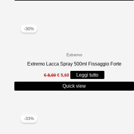
€ 21,00.
€ 14,00.
-30%
Extremo
Extremo Lacca Spray 500ml Fissaggio Forte
Il
Il
Leggi tutto
€
8,00
€
5,60
prezzo
prezzo
originale
attuale
Quick view
era:
è:
€ 8,00.
€ 5,60.
-33%