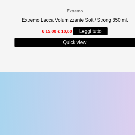
Extremo
Extremo Lacca Volumizzante Soft / Strong 350 ml.
Il
Il
Leggi tutto
€
15,00
€
10,00
prezzo
prezzo
originale
attuale
Quick view
era:
è:
€ 15,00.
€ 10,00.