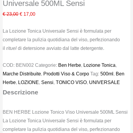
Universale 500ML Sensi
Il
Il
€
23,00
€
17,00
prezzo
prezzo
La Lozione Tonica Universale Sensi è formulata per
originale
attuale
completare la pulizia quotidiana del viso, perfezionando
era:
è:
il
rituel
di detersione avviato dal latte detergente.
€ 23,00.
€ 17,00.
COD:
BEN002
Categorie:
Ben Herbe
,
Lozione Tonica
,
Marche Distribuite
,
Prodotti Viso & Corpo
Tag:
500ml
,
Ben
Herbe
,
LOZIONE
,
Sensi
,
TONICO VISO
,
UNIVERSALE
Descrizione
BEN HERBE Lozione Tonico Viso Universale 500ML Sensi
La Lozione Tonica Universale Sensi è formulata per
completare la pulizia quotidiana del viso, perfezionando