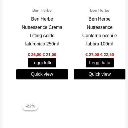
Ben Herbe
Ben Herbe
Ben Herbe
Ben Herbe
Nutressence Crema
Nutressence
Lifting Acido
Contorno occhi e
Ialuronico 250ml
labbra 100ml
Il
Il
Il
Il
€
26,00
€
21,00
€
27,00
€
22,50
prezzo
prezzo
prezzo
prezzo
Leggi tutto
Leggi tutto
originale
attuale
originale
attuale
era:
è:
era:
è:
€ 26,00.
€ 21,00.
€ 27,00.
€ 22,50
Quick view
Quick view
-22%
-22%