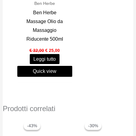
Ben Herbe
Ben Herbe
Massage Olio da
Massaggio
Riducente 500ml
Il
Il
€
32,00
€
25,00
prezzo
prezzo
Leggi tutto
originale
attuale
era:
è:
€ 32,00.
€ 25,00.
Quick view
Prodotti correlati
-43%
-43%
-30%
-30%