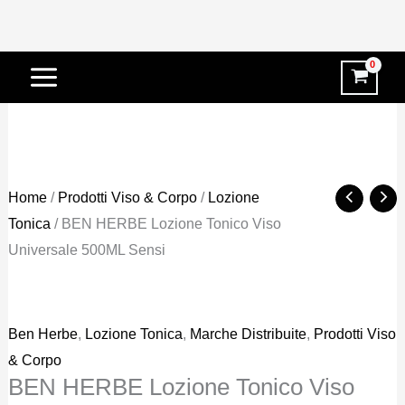
Vai
-26%
al
contenuto
Home
/
Prodotti Viso & Corpo
/
Lozione
Tonica
/ BEN HERBE Lozione Tonico Viso
Universale 500ML Sensi
Ben Herbe
,
Lozione Tonica
,
Marche Distribuite
,
Prodotti Viso
& Corpo
BEN HERBE Lozione Tonico Viso