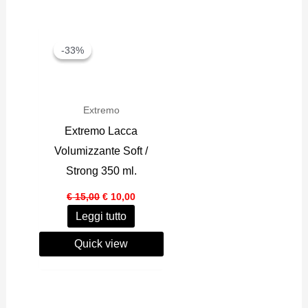
-33%
-33%
Extremo
Extremo Lacca
Volumizzante Soft /
Strong 350 ml.
Il
Il
€
15,00
€
10,00
prezzo
prezzo
Leggi tutto
originale
attuale
era:
è:
€ 15,00.
€ 10,00.
Quick view