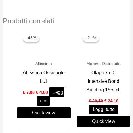
Prodotti correlati
-43%
-43%
-21%
-21%
Altissima
Marche Distribuite
Altissima Ossidante
Olaplex n.0
Lt.1
Intensive Bond
Building 155 ml.
Il
Il
Leggi
€
7,00
€
4,00
prezzo
prezzo
Il
Il
tutto
originale
attuale
€
30,50
€
24,18
prezzo
prezzo
era:
è:
Leggi tutto
originale
attuale
€ 7,00.
€ 4,00.
Quick view
era:
è:
€ 30,50.
€ 24,18
Quick view