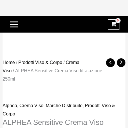
Vai
-21%
al
contenuto
Home
/
Prodotti Viso & Corpo
/
Crema
Viso
/ ALPHEA Sensitive Crema Viso Idratazione
250ml
Alphea
,
Crema Viso
,
Marche Distribuite
,
Prodotti Viso &
Corpo
ALPHEA Sensitive Crema Viso