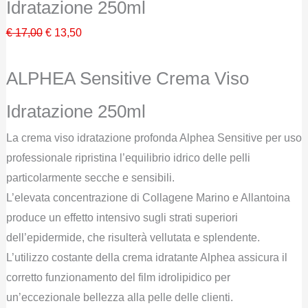
Idratazione 250ml
Il
Il
€
17,00
€
13,50
prezzo
prezzo
originale
attuale
ALPHEA Sensitive Crema Viso
era:
è:
Idratazione 250ml
€ 17,00.
€ 13,50.
La crema viso idratazione profonda Alphea Sensitive per uso
professionale ripristina l’equilibrio idrico delle pelli
particolarmente secche e sensibili.
L’elevata concentrazione di Collagene Marino e Allantoina
produce un effetto intensivo sugli strati superiori
dell’epidermide, che risulterà vellutata e splendente.
L’utilizzo costante della crema idratante Alphea assicura il
corretto funzionamento del film idrolipidico per
un’eccezionale bellezza alla pelle delle clienti.