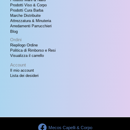
T
1
0
Prodotti Viso & Corpo
7
.
Prodotti Cura Barba
A
,
Marche Distribuite
0
Attrezzatura & Minuteria
0
Arredamenti Parrucchieri
.
Blog
Ordini
Riepilogo Ordine
Politica di Rimborso e Resi
Visualizza il carrello
Account
Il mio account
Lista dei desideri
Mecos Capelli & Corpo