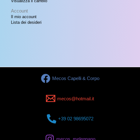
Visualizza il carrello
Account
Il mio account
Lista dei desideri
Mecos Capelli & Corpo
mecos@hotmail.it
+39 02 98695072
mecos_melegnano