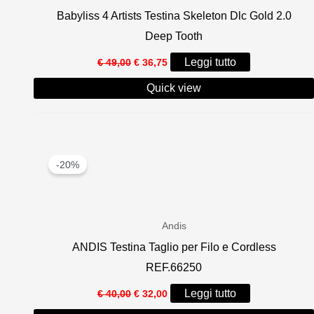
Babyliss 4 Artists Testina Skeleton Dlc Gold 2.0
Deep Tooth
Il
Il
Leggi tutto
€
49,00
€
36,75
prezzo
prezzo
originale
attuale
Quick view
era:
è:
€ 49,00.
€ 36,75.
-20%
Andis
ANDIS Testina Taglio per Filo e Cordless
REF.66250
Il
Il
Leggi tutto
€
40,00
€
32,00
prezzo
prezzo