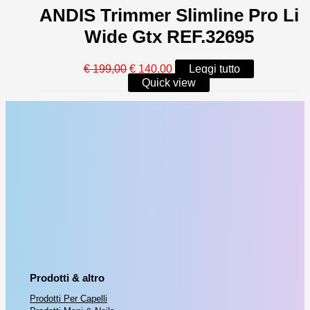
ANDIS Trimmer Slimline Pro Li
Wide Gtx REF.32695
Il
Il
€
199,00
€
140,00
Leggi tutto
prezzo
prezzo
Quick view
originale
attuale
era:
è:
€ 199,00.
€ 140,00.
Prodotti & altro
Prodotti Per Capelli