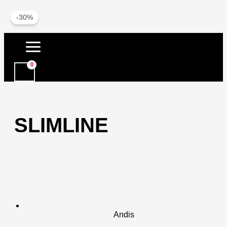
-30%
Vai
al
contenuto
SLIMLINE
Andis