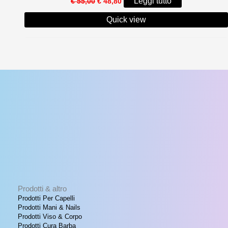
Leggi tutto
€
55,00
€
48,80
prezzo
prezzo
originale
attuale
Quick view
era:
è:
€ 55,00.
€ 48,80.
Prodotti & altro
Prodotti Per Capelli
Prodotti Mani & Nails
Prodotti Viso & Corpo
Prodotti Cura Barba