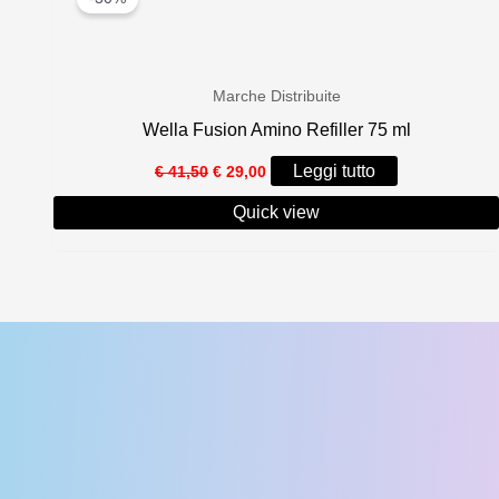
Marche Distribuite
Wella Fusion Amino Refiller 75 ml
Il
Il
Leggi tutto
€
41,50
€
29,00
prezzo
prezzo
originale
attuale
Quick view
era:
è:
€ 41,50.
€ 29,00.