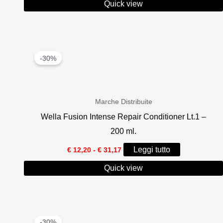
prezzo:
Quick view
da
€ 14,00
a
€ 26,50
-30%
Marche Distribuite
Wella Fusion Intense Repair Conditioner Lt.1 –
200 ml.
Fascia
Leggi tutto
€
12,20
-
€
31,17
di
prezzo:
Quick view
da
€ 12,20
a
€ 31,17
-30%