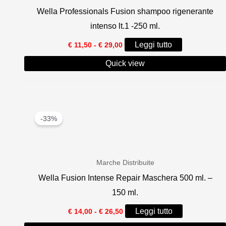
Wella Professionals Fusion shampoo rigenerante
intenso lt.1 -250 ml.
Fascia
Leggi tutto
€
11,50
-
€
29,00
di
prezzo:
Quick view
da
€ 11,50
a
€ 29,00
-33%
Marche Distribuite
Wella Fusion Intense Repair Maschera 500 ml. –
150 ml.
Fascia
Leggi tutto
€
14,00
-
€
26,50
di