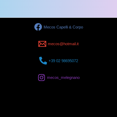
Mecos Capelli & Corpo
mecos@hotmail.it
+39 02 98695072
mecos_melegnano