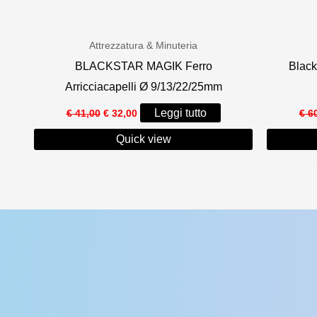
recente
Attrezzatura & Minuteria
BLACKSTAR MAGIK Ferro
Black
Arricciacapelli Ø 9/13/22/25mm
Il
Il
Leggi tutto
€
41,00
€
32,00
€
60
prezzo
prezzo
originale
attuale
Quick view
era:
è:
€ 41,00.
€ 32,00.