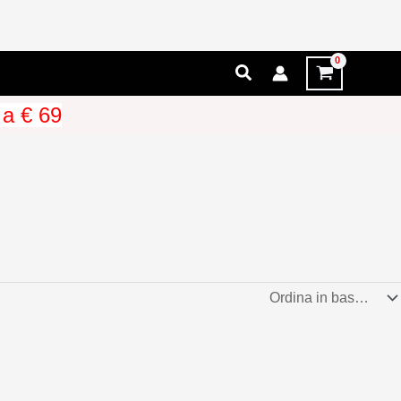
Cerca
 a € 69