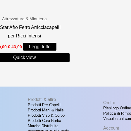
Attrezzatura & Minuteria
Star Afro Ferro Arricciacapelli
per Ricci Intensi
Il
Il
Leggi tutto
,00
€
43,00
prezzo
prezzo
originale
attuale
Quick view
era:
è:
€ 60,00.
€ 43,00.
Prodotti & altro
Ordini
Prodotti Per Capelli
Riepilogo Ordine
Prodotti Mani & Nails
Politica di Rimb
Prodotti Viso & Corpo
Visualizza il carr
Prodotti Cura Barba
Marche Distribuite
Account