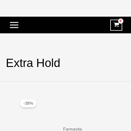
Vai
al
contenuto
Extra Hold
-38%
Farmavita