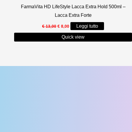
FarmaVita HD LifeStyle Lacca Extra Hold 500ml –
Lacca Extra Forte
Il
Il
Leggi tutto
€
13,00
€
8,00
prezzo
prezzo
originale
attuale
Quick view
era:
è:
€ 13,00.
€ 8,00.