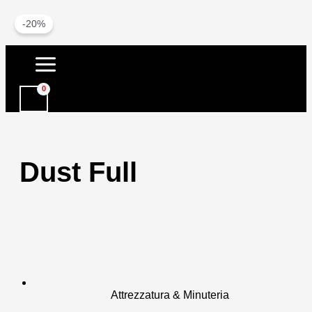
-20%
Vai
al
contenuto
Dust Full
Attrezzatura & Minuteria