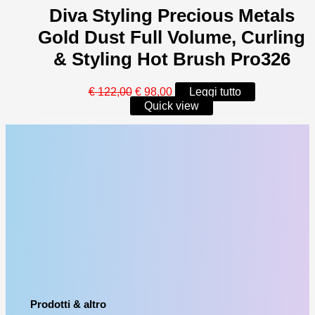
Diva Styling Precious Metals
Gold Dust Full Volume, Curling
& Styling Hot Brush Pro326
Il
Il
€
122,00
€
98,00
Leggi tutto
prezzo
prezzo
Quick view
originale
attuale
era:
è:
€ 122,00.
€ 98,00.
Prodotti & altro