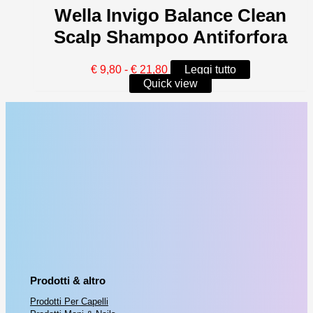
Wella Invigo Balance Clean
Scalp Shampoo Antiforfora
Fascia
€
9,80
-
€
21,80
Leggi tutto
di
Quick view
prezzo:
da
€ 9,80
a
€ 21,80
Prodotti & altro
Prodotti Per Capelli