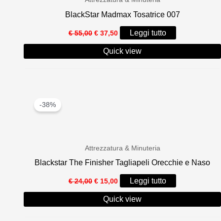
BlackStar Madmax Tosatrice 007
Il
Il
Leggi tutto
€
55,00
€
37,50
prezzo
prezzo
originale
attuale
Quick view
era:
è:
€ 55,00.
€ 37,50.
-38%
Attrezzatura & Minuteria
Blackstar The Finisher Tagliapeli Orecchie e Naso
Il
Il
Leggi tutto
€
24,00
€
15,00
prezzo
prezzo
originale
attuale
Quick view
era:
è:
€ 24,00.
€ 15,00.