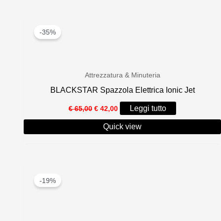
-35%
Attrezzatura & Minuteria
BLACKSTAR Spazzola Elettrica Ionic Jet
Il
Il
Leggi tutto
€
65,00
€
42,00
prezzo
prezzo
originale
attuale
Quick view
era:
è:
€ 65,00.
€ 42,00.
-19%