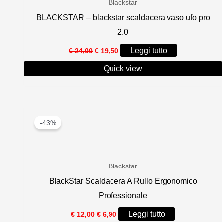
Blackstar
BLACKSTAR – blackstar scaldacera vaso ufo pro
2.0
Il
Il
Leggi tutto
€
24,00
€
19,50
prezzo
prezzo
originale
attuale
Quick view
era:
è:
€ 24,00.
€ 19,50.
-43%
Blackstar
BlackStar Scaldacera A Rullo Ergonomico
Professionale
Il
Il
Leggi tutto
€
12,00
€
6,90
prezzo
prezzo