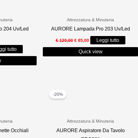
nuteria
Attrezzatura & Minuteria
 204 Uv/Led
AURORE Lampada Pro 203 Uv/Led
Il
Il
Leggi tutto
€
120,00
€
85,00
prezzo
prezzo
gi tutto
originale
attuale
Quick view
era:
è:
e
w
€ 120,00.
€ 85,00.
.
-20%
nuteria
Attrezzatura & Minuteria
tte Occhiali
AURORE Aspiratore Da Tavolo