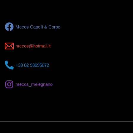
Mecos Capelli & Corpo
mecos@hotmail.it
+39 02 98695072
mecos_melegnano