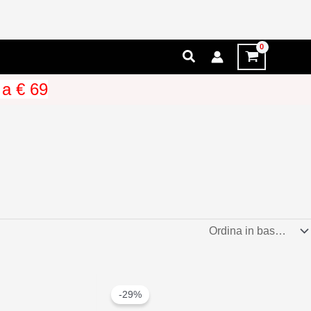
Cerca
 a € 69
-29%