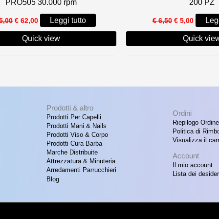
PRO505 30.000 rpm
200 PZ
Il
Il
Il
Il
Leggi tutto
Legg
5,00
€
62,00
€
6,50
€
5,00
prezzo
prezzo
prezzo
prezzo
originale
attuale
originale
attuale
Quick view
Quick vie
era:
è:
era:
è:
€ 115,00.
€ 62,00.
€ 6,50.
€ 5,00.
Prodotti & altro
Ordini
Prodotti Per Capelli
Riepilogo Ordine
Prodotti Mani & Nails
Politica di Rimb
Prodotti Viso & Corpo
Visualizza il carr
Prodotti Cura Barba
Marche Distribuite
Account
Attrezzatura & Minuteria
Il mio account
Arredamenti Parrucchieri
Lista dei desider
Blog