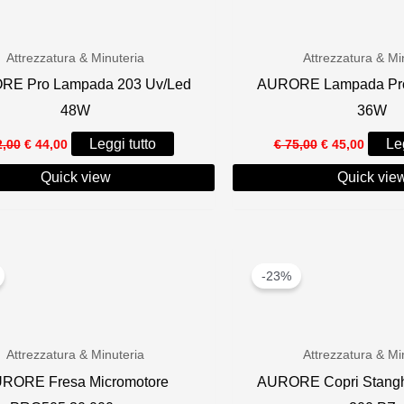
Attrezzatura & Minuteria
Attrezzatura & Mi
E Pro Lampada 203 Uv/Led
AURORE Lampada Pro
48W
36W
Il
Il
Il
Il
Leggi tutto
Leg
,00
€
44,00
€
75,00
€
45,00
prezzo
prezzo
prezzo
prezzo
originale
attuale
originale
attual
Quick view
Quick vie
era:
è:
era:
è:
€ 62,00.
€ 44,00.
€ 75,00.
€ 45,00
-23%
Attrezzatura & Minuteria
Attrezzatura & Mi
RORE Fresa Micromotore
AURORE Copri Stanghe