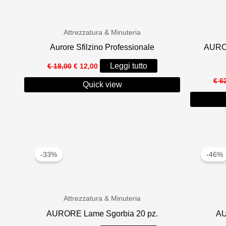
recente
Attrezzatura & Minuteria
Aurore Sfilzino Professionale
AUROR
Il
Il
Leggi tutto
€
18,00
€
12,00
prezzo
prezzo
originale
attuale
€
62
Quick view
era:
è:
€ 18,00.
€ 12,00.
-33%
-46%
Attrezzatura & Minuteria
AURORE Lame Sgorbia 20 pz.
AU