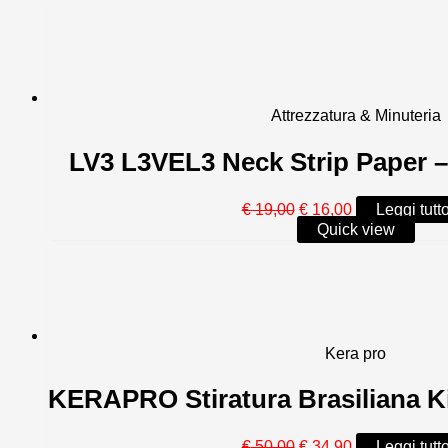
più
recente
Attrezzatura & Minuteria
LV3 L3VEL3 Neck Strip Paper –
Il
Il
€
19,00
€
16,00
Leggi tutt
prezzo
prezzo
Quick view
originale
attuale
era:
è:
€ 19,00.
€ 16,00.
Kera pro
KERAPRO Stiratura Brasiliana K
Il
Il
€
50,00
€
34,90
Leggi tutt