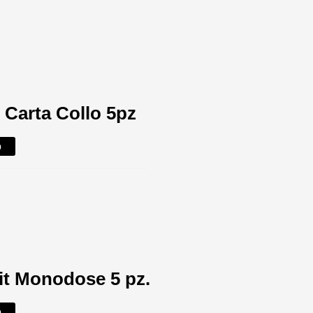
 Carta Collo 5pz
o
it Monodose 5 pz.
o