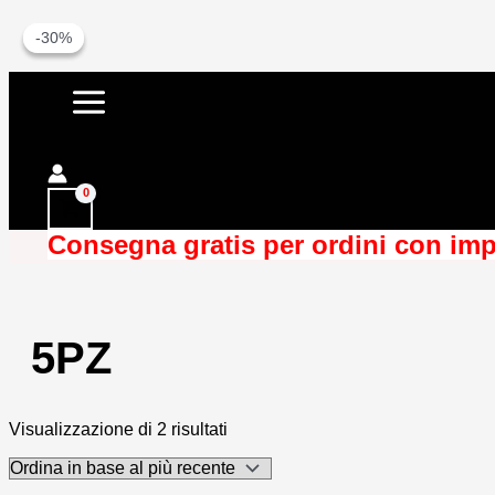
-16%
-30%
Vai
al
contenuto
Cerca
Consegna gratis per ordini con imp
5PZ
Ordina
Visualizzazione di 2 risultati
in
base
al