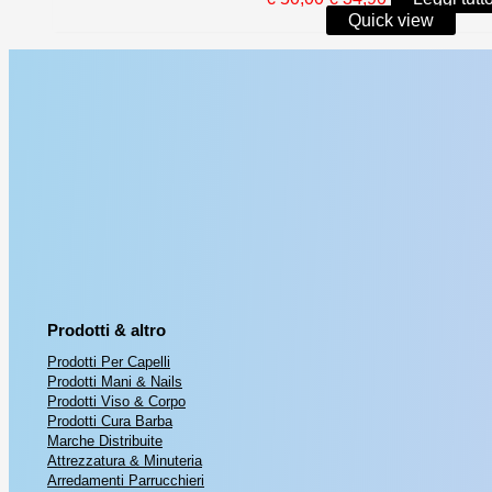
prezzo
prezzo
Quick view
originale
attuale
era:
è:
€ 50,00.
€ 34,90.
Prodotti & altro
Prodotti Per Capelli
Prodotti Mani & Nails
Prodotti Viso & Corpo
Prodotti Cura Barba
Marche Distribuite
Attrezzatura & Minuteria
Arredamenti Parrucchieri