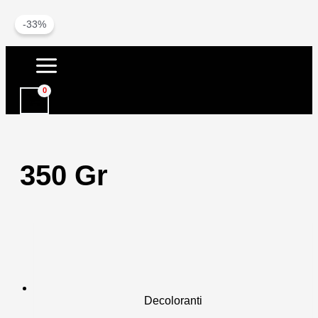
-33%
Vai
al
contenuto
350 Gr
Decoloranti