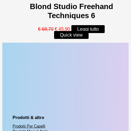
Blond Studio Freehand
Techniques 6
Il
Il
€
68,70
€
45,90
Leggi tutto
prezzo
prezzo
Quick view
originale
attuale
era:
è:
€ 68,70.
€ 45,90.
Prodotti & altro
Prodotti Per Capelli