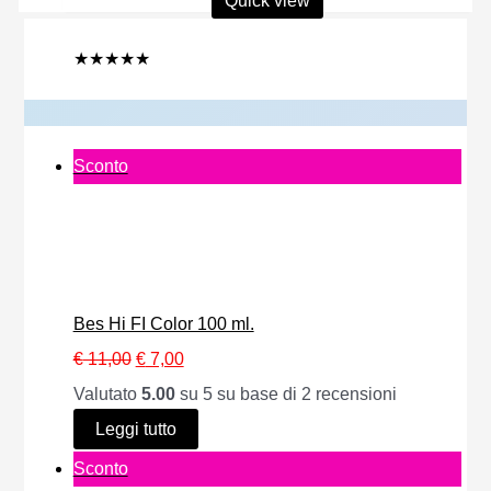
Quick view
originale
attuale
era:
è:
€ 46,50.
€ 32,00.
★
★
★
★
★
P
Sconto
r
o
d
o
Bes Hi FI Color 100 ml.
t
I
I
€
11,00
€
7,00
t
l
l
Valutato
5.00
su 5 su base di
2
recensioni
o
p
p
Leggi tutto
i
r
r
P
Sconto
n