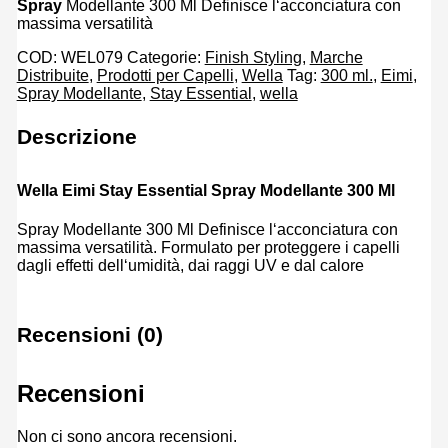
Spray
Modellante 300 Ml Definisce l‘acconciatura con
massima versatilità
COD:
WEL079
Categorie:
Finish Styling
,
Marche
Distribuite
,
Prodotti per Capelli
,
Wella
Tag:
300 ml.
,
Eimi
,
Spray Modellante
,
Stay Essential
,
wella
Descrizione
Wella Eimi Stay Essential Spray Modellante 300 Ml
Spray Modellante 300 Ml Definisce l‘acconciatura con
massima versatilità. Formulato per proteggere i capelli
dagli effetti dell‘umidità, dai raggi UV e dal calore
Recensioni (0)
Recensioni
Non ci sono ancora recensioni.