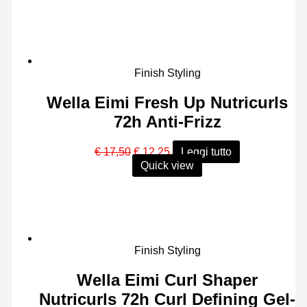
era:
è:
€ 19,20.
€ 13,50.
Finish Styling
Wella Eimi Fresh Up Nutricurls
72h Anti-Frizz
Il
Il
€
17,50
€
12,25
Leggi tutto
prezzo
prezzo
Quick view
originale
attuale
era:
è:
€ 17,50.
€ 12,25.
Finish Styling
Wella Eimi Curl Shaper
Nutricurls 72h Curl Defining Gel-