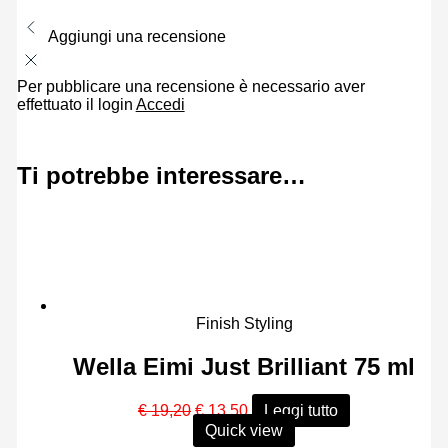
Aggiungi una recensione
Per pubblicare una recensione è necessario aver
effettuato il login
Accedi
Ti potrebbe interessare…
Finish Styling
Wella Eimi Just Brilliant 75 ml
Il
Il
€
19,20
€
13,50
Leggi tutto
prezzo
prezzo
Quick view
originale
attuale