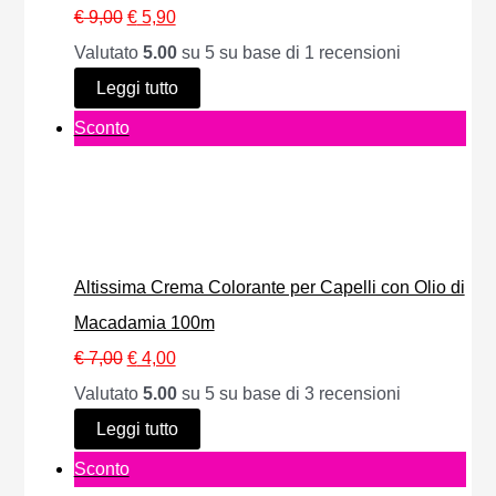
r
t
I
I
€
9,00
€
5,90
o
a
7
a
l
l
Valutato
5.00
su 5 su base di
1
recensioni
i
:
,
p
p
Leggi tutto
n
€
0
r
r
P
Sconto
o
0
e
e
r
f
1
.
z
z
o
f
1
z
z
d
e
,
o
o
o
r
Altissima Crema Colorante per Capelli con Olio di
0
o
a
t
t
Macadamia 100m
0
r
t
t
a
I
I
€
7,00
€
4,00
.
i
t
o
l
l
Valutato
5.00
su 5 su base di
3
recensioni
g
u
i
p
p
Leggi tutto
i
a
n
r
r
P
Sconto
n
l
o