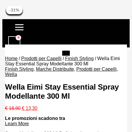
-30%
-30%
-30%
-30%
-30%
-30%
-30%
-30%
-30%
-28%
-28%
-31%
-31%
Vai
al
contenuto
Home
/
Prodotti per Capelli
/
Finish Styling
/ Wella Eimi
Stay Essential Spray Modellante 300 Ml
Finish Styling
,
Marche Distribuite
,
Prodotti per Capelli
,
Wella
Wella Eimi Stay Essential Spray
Modellante 300 Ml
Il
Il
€
18,90
€
13,30
prezzo
prezzo
Le promozioni scadono tra
originale
attuale
Learn More
era:
è:
€ 18,90.
€ 13,30.