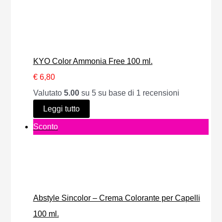
e
e
r
o
z
z
o
f
z
z
d
f
o
o
o
e
KYO Color Ammonia Free 100 ml.
o
a
t
r
€
6,80
r
t
t
t
Valutato
5.00
su 5 su base di
1
recensioni
i
t
o
a
Leggi tutto
g
u
i
P
Sconto
i
a
n
r
n
l
o
o
a
e
f
d
l
è
f
o
e
:
e
Abstyle Sincolor – Crema Colorante per Capelli
t
e
€
r
100 ml.
t