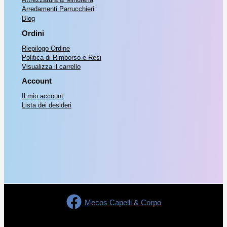
l
è
Arredamenti Parrucchieri
7
.
Blog
e
:
,
Ordini
e
€
0
Riepilogo Ordine
r
Politica di Rimborso e Resi
0
Visualizza il carrello
a
1
.
Account
:
1
Il mio account
€
,
Lista dei desideri
5
1
0
7
.
,
0
0
Mecos Capelli & Corpo
.