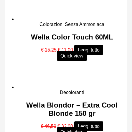
€ 46,00.
€ 32,00.
Colorazioni Senza Ammoniaca
Wella Color Touch 60ML
Il
Il
€
15,25
€
11,00
Leggi tutto
prezzo
prezzo
Quick view
originale
attuale
era:
è:
€ 15,25.
€ 11,00.
Decoloranti
Wella Blondor – Extra Cool
Blonde 150 gr
Il
Il
€
46,50
€
32,00
Leggi tutto
prezzo
prezzo