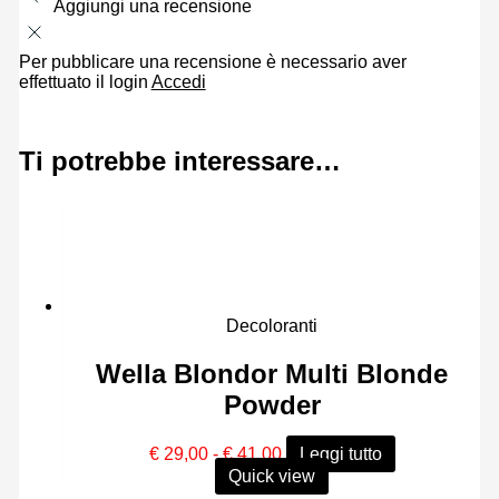
Aggiungi una recensione
Per pubblicare una recensione è necessario aver
effettuato il login
Accedi
Ti potrebbe interessare…
Decoloranti
Wella Blondor Multi Blonde
Powder
Fascia
€
29,00
-
€
41,00
Leggi tutto
di
Quick view
prezzo: