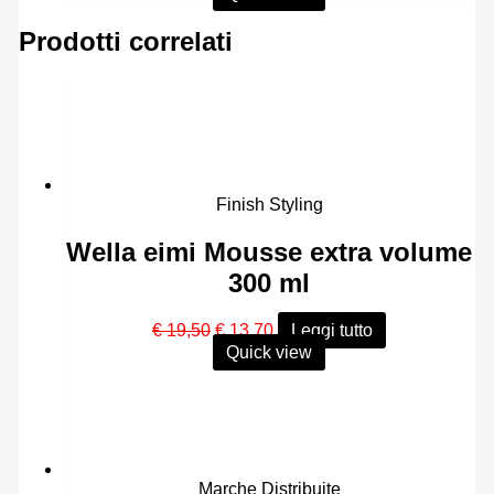
originale
attuale
era:
è:
Prodotti correlati
€ 16,00.
€ 11,90.
Finish Styling
Wella eimi Mousse extra volume
300 ml
Il
Il
€
19,50
€
13,70
Leggi tutto
prezzo
prezzo
Quick view
originale
attuale
era:
è:
€ 19,50.
€ 13,70.
Marche Distribuite