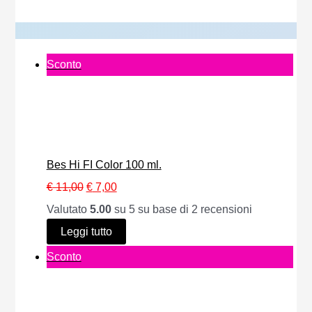
a
€ 29,00
P
Sconto
r
o
d
o
Bes Hi FI Color 100 ml.
t
I
I
€
11,00
€
7,00
t
l
l
Valutato
5.00
su 5 su base di
2
recensioni
o
p
p
Leggi tutto
i
r
r
P
Sconto
n
e
e
r
o
z
z
o
f