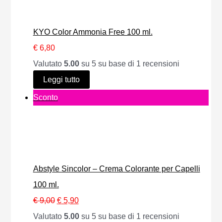
z
z
d
f
o
o
o
e
KYO Color Ammonia Free 100 ml.
o
a
t
r
€
6,80
r
t
t
t
Valutato
5.00
su 5 su base di
1
recensioni
i
t
o
a
Leggi tutto
g
u
i
P
Sconto
i
a
n
r
n
l
o
o
a
e
f
d
l
è
f
o
e
:
e
Abstyle Sincolor – Crema Colorante per Capelli
t
e
€
r
100 ml.
t
r
t
I
I
€
9,00
€
5,90
o
a
7
a
l
l
Valutato
5.00
su 5 su base di
1
recensioni