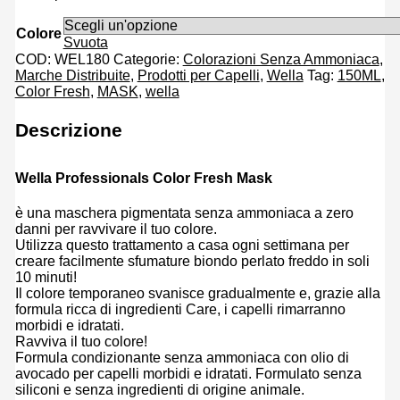
Colore
Svuota
COD:
WEL180
Categorie:
Colorazioni Senza Ammoniaca
,
Marche Distribuite
,
Prodotti per Capelli
,
Wella
Tag:
150ML
,
Color Fresh
,
MASK
,
wella
Descrizione
Wella Professionals Color Fresh Mask
è una maschera pigmentata senza ammoniaca a zero
danni per ravvivare il tuo colore.
Utilizza questo trattamento a casa ogni settimana per
creare facilmente sfumature biondo perlato freddo in soli
10 minuti!
Il colore temporaneo svanisce gradualmente e, grazie alla
formula ricca di ingredienti Care, i capelli rimarranno
morbidi e idratati.
Ravviva il tuo colore!
Formula condizionante senza ammoniaca con olio di
avocado per capelli morbidi e idratati. Formulato senza
siliconi e senza ingredienti di origine animale.