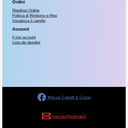
Ordini
e
€
0
Riepilogo Ordine
r
Politica di Rimborso e Resi
0
Visualizza il carrello
a
1
.
Account
:
1
Il mio account
€
,
Lista dei desideri
5
1
0
7
.
,
0
0
Mecos Capelli & Corpo
.
mecos@hotmail.it