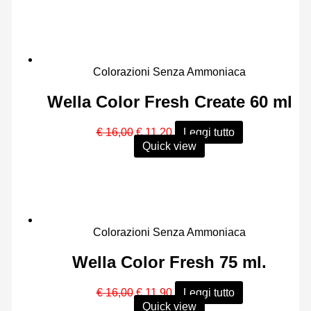
da
€ 29,00
a
€ 41,00
Colorazioni Senza Ammoniaca
Wella Color Fresh Create 60 ml
Il
Il
€
16,00
€
11,20
Leggi tutto
prezzo
prezzo
Quick view
originale
attuale
era:
è:
€ 16,00.
€ 11,20.
Colorazioni Senza Ammoniaca
Wella Color Fresh 75 ml.
Il
Il
€
16,00
€
11,90
Leggi tutto
prezzo
prezzo
Quick view