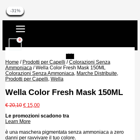
-25%
-26%
-26%
-30%
-30%
-26%
-26%
-30%
-30%
-30%
-30%
-31%
-31%
Vai
al
contenuto
Home
/
Prodotti per Capelli
/
Colorazioni Senza
Ammoniaca
/ Wella Color Fresh Mask 150ML
Colorazioni Senza Ammoniaca
,
Marche Distribuite
,
Prodotti per Capelli
,
Wella
Wella Color Fresh Mask 150ML
Il
Il
€
20,10
€
15,00
prezzo
prezzo
Le promozioni scadono tra
originale
attuale
Learn More
era:
è:
€ 20,10.
€ 15,00.
è una maschera pigmentata senza ammoniaca a zero
danni per ravvivare il tuo colore.