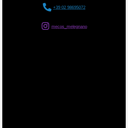
+39 02 98695072
mecos_melegnano