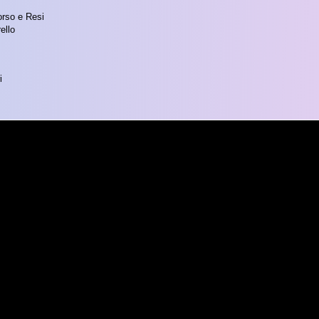
orso e Resi
ello
i