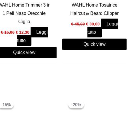
WAHL Home Trimmer 3 in
WAHL Home Tosatrice
1 Peli Naso Orecchie
Haircut & Beard Clipper
Ciglia
Il
Il
Leggi
€
45,00
€
30,00
prezzo
prezzo
Il
Il
Leggi
tutto
€
15,00
€
12,30
originale
attuale
prezzo
prezzo
era:
è:
tutto
originale
attuale
€ 45,00.
€ 30,00.
Quick view
era:
è:
€ 15,00.
€ 12,30.
Quick view
-15%
-15%
-20%
-20%