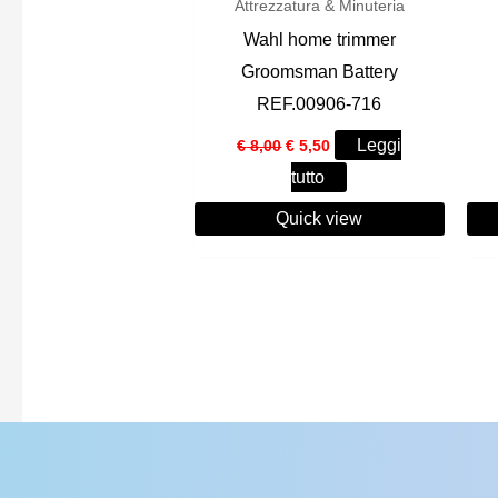
Attrezzatura & Minuteria
Wahl home trimmer
Groomsman Battery
REF.00906-716
Il
Il
Leggi
€
8,00
€
5,50
prezzo
prezzo
tutto
originale
attuale
era:
è:
Quick view
€ 8,00.
€ 5,50.