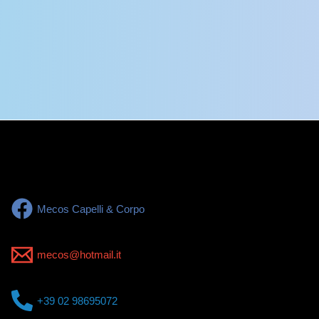
Mecos Capelli & Corpo
mecos@hotmail.it
+39 02 98695072