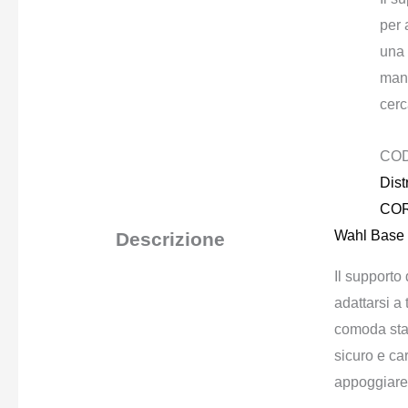
per 
una 
mant
cerc
CO
Dist
CO
Wahl Base 
Descrizione
Il supporto 
adattarsi a 
comoda staz
sicuro e car
appoggiare i