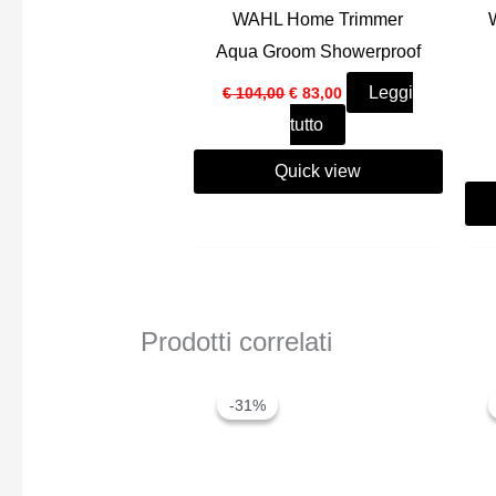
WAHL Home Trimmer
Aqua Groom Showerproof
Il
Il
Leggi
€
104,00
€
83,00
prezzo
prezzo
tutto
originale
attuale
era:
è:
€ 104,00.
€ 83,00.
Quick view
Prodotti correlati
-31%
-31%