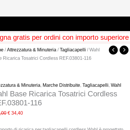
na gratis per ordini con importo superiore
me
/
Attrezzatura & Minuteria
/
Tagliacapelli
/ Wahl
 Ricarica Tosatrici Cordless REF.03801-116
ezzatura & Minuteria
,
Marche Distribuite
,
Tagliacapelli
,
Wahl
hl Base Ricarica Tosatrici Cordless
F.03801-116
Il
Il
,00
€
34,40
prezzo
prezzo
upporto di ricarica per tagliacapelli cordless Wahl è progettato
originale
attuale