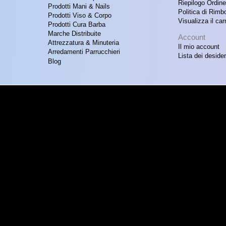
Riepilogo Ordine
Prodotti Mani & Nails
Politica di Rimb
Prodotti Viso & Corpo
Visualizza il carr
Prodotti Cura Barba
Marche Distribuite
Account
Attrezzatura & Minuteria
Il mio account
Arredamenti Parrucchieri
Lista dei desider
Blog