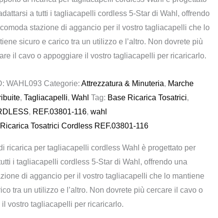
adattarsi a tutti i tagliacapelli cordless 5-Star di Wahl, offrendo
era:
è:
comoda stazione di aggancio per il vostro tagliacapelli che lo
€ 43,00.
€ 34,40.
iene sicuro e carico tra un utilizzo e l’altro. Non dovrete più
are il cavo o appoggiare il vostro tagliacapelli per ricaricarlo.
D:
WAHL093
Categorie:
Attrezzatura & Minuteria
,
Marche
ribuite
,
Tagliacapelli
,
Wahl
Tag:
Base Ricarica Tosatrici
,
RDLESS
,
REF.03801-116
,
wahl
Ricarica Tosatrici Cordless REF.03801-116
di ricarica per tagliacapelli cordless Wahl è progettato per
tutti i tagliacapelli cordless 5-Star di Wahl, offrendo una
ione di aggancio per il vostro tagliacapelli che lo mantiene
ico tra un utilizzo e l’altro. Non dovrete più cercare il cavo o
l vostro tagliacapelli per ricaricarlo.