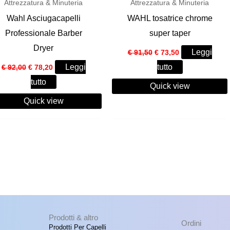
Attrezzatura & Minuteria
Attrezzatura & Minuteria
Wahl Asciugacapelli
WAHL tosatrice chrome
Professionale Barber
super taper
Dryer
Il
Il
Leggi
€
91,50
€
73,50
prezzo
prezzo
Il
Il
Leggi
tutto
€
92,00
€
78,20
originale
attuale
prezzo
prezzo
era:
è:
tutto
originale
attuale
Quick view
€ 91,50.
€ 73,50.
era:
è:
Quick view
€ 92,00.
€ 78,20.
Prodotti & altro
Ordini
Prodotti Per Capelli