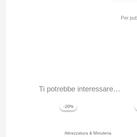
Per pub
Ti potrebbe interessare…
-20%
-20%
Attrezzatura & Minuteria