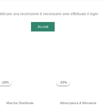
blicare una recensione è necessario aver effettuato il login
Accedi
-18%
-18%
-33%
-33%
Marche Distribuite
Attrezzatura & Minuteria