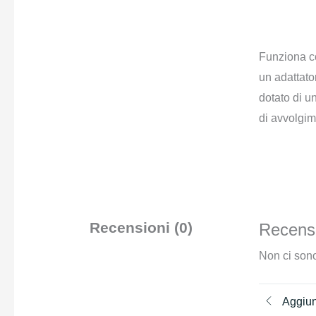
Funziona con
un adattator
dotato di u
di avvolgim
Recensioni (0)
Recensi
Non ci sono
Aggiun