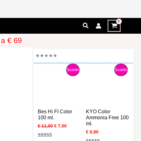
Cerca
 a € 69
★
★
★
★
★
P
P
Sconto
Sconto
R
R
O
O
D
D
Bes Hi FI Color
KYO Color
O
O
100 ml.
Ammonia Free 100
ml.
I
I
€
11,00
€
7,00
T
T
l
l
€
6,80
p
p