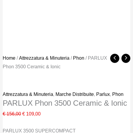
Home
/
Attrezzatura & Minuteria
/
Phon
/ PARLUX
Phon 3500 Ceramic & Ionic
Attrezzatura & Minuteria
,
Marche Distribuite
,
Parlux
,
Phon
PARLUX Phon 3500 Ceramic & Ionic
Il
Il
€
156,00
€
109,00
prezzo
prezzo
PARLUX 3500 SUPERCOMPACT
originale
attuale