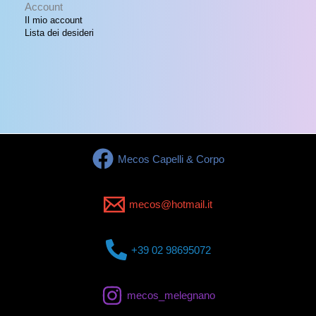
Account
Il mio account
Lista dei desideri
Mecos Capelli & Corpo
mecos@hotmail.it
+39 02 98695072
mecos_melegnano