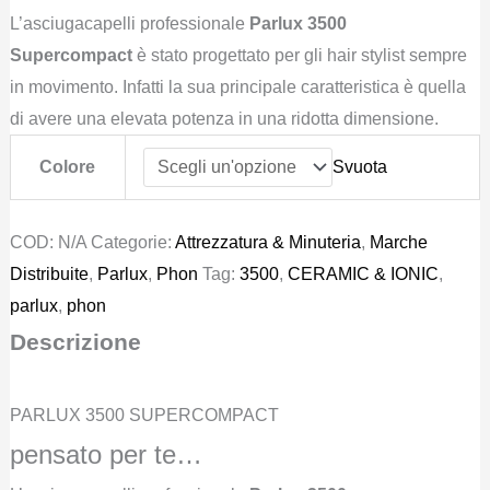
L’asciugacapelli professionale
era:
è:
Parlux 3500
Supercompact
€ 156,00.
è stato progettato per gli hair stylist sempre
€ 109,00.
in movimento. Infatti la sua principale caratteristica è quella
di avere una elevata potenza in una ridotta dimensione.
Colore
Svuota
COD:
N/A
Categorie:
Attrezzatura & Minuteria
,
Marche
Distribuite
,
Parlux
,
Phon
Tag:
3500
,
CERAMIC & IONIC
,
parlux
,
phon
Descrizione
PARLUX 3500 SUPERCOMPACT
pensato per te…