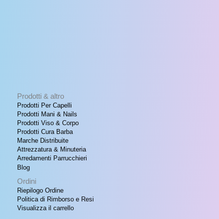
0
i
t
N
.
g
u
i
a
O
n
l
a
e
F
l
è
e
:
F
e
€
r
E
a
1
:
1
Prodotti & altro
R
€
,
Prodotti Per Capelli
5
Prodotti Mani & Nails
T
1
0
Prodotti Viso & Corpo
7
.
Prodotti Cura Barba
A
,
Marche Distribuite
0
Attrezzatura & Minuteria
0
Arredamenti Parrucchieri
.
Blog
Ordini
Riepilogo Ordine
Politica di Rimborso e Resi
Visualizza il carrello