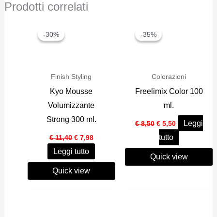
Prodotti correlati
-30%
-30%
-35%
-35%
Finish Styling
Colorazioni
Kyo Mousse
Freelimix Color 100
Volumizzante
ml.
Strong 300 ml.
Il
Il
Leggi
€
8,50
€
5,50
prezzo
prezzo
Il
Il
tutto
€
11,40
€
7,98
originale
attuale
prezzo
prezzo
era:
è:
Leggi tutto
originale
attuale
€ 8,50.
€ 5,50.
Quick view
era:
è:
€ 11,40.
€ 7,98.
Quick view