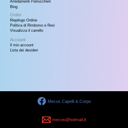
Arredamenti Parrucchieri
.
Blog
Ordini
Riepilogo Ordine
Politica di Rimborso e Resi
Visualizza il carrello
Account
Il mio account
Lista dei desideri
Mecos Capelli & Corpo
mecos@hotmail.it