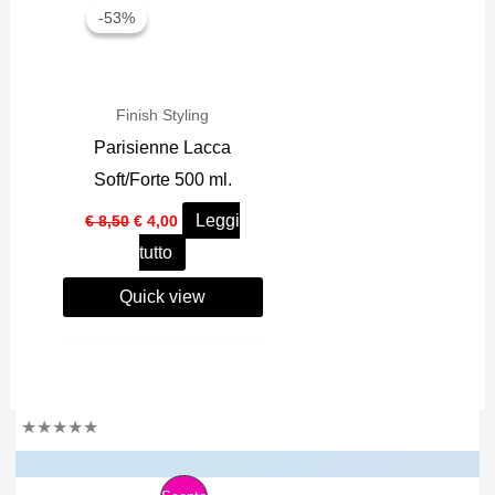
-53%
-53%
Finish Styling
Parisienne Lacca
Soft/Forte 500 ml.
Il
Il
Leggi
€
8,50
€
4,00
prezzo
prezzo
tutto
originale
attuale
era:
è:
€ 8,50.
€ 4,00.
Quick view
★
★
★
★
★