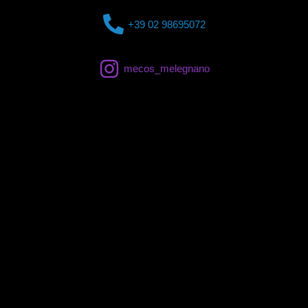
+39 02 98695072
mecos_melegnano