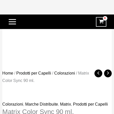
Vai
-40%
al
contenuto
Home
/
Prodotti per Capelli
/
Colorazioni
/ Matrix
Color Sync 90 ml.
Colorazioni
,
Marche Distribuite
,
Matrix
,
Prodotti per Capelli
Matrix Color Sync 90 ml.