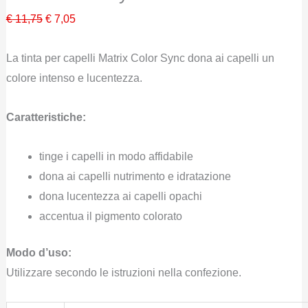
Il
Il
€
11,75
€
7,05
prezzo
prezzo
La tinta per capelli Matrix Color Sync dona ai capelli un
originale
attuale
colore intenso e lucentezza.
era:
è:
€ 11,75.
€ 7,05.
Caratteristiche:
tinge i capelli in modo affidabile
dona ai capelli nutrimento e idratazione
dona lucentezza ai capelli opachi
accentua il pigmento colorato
Modo d’uso:
Utilizzare secondo le istruzioni nella confezione.