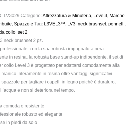
D:
LV3029
Categorie:
Attrezzatura & Minuteria
,
Level3
,
Marche
ribuite
,
Spazzole
Tag:
L3VEL3™
,
LV3
,
neck brushset
,
pennelli
,
zia collo
,
set 2
 neck brushset 2 pz.
professionale, con la sua robusta impugnatura nera
te in resina, la robusta base stand-up indipendente, il set di
r collo Level 3 è progettato per adattarsi comodamente alla
 manico interamente in resina offre vantaggi significativi
e spazzole per tagliare i capelli in legno poiché è duraturo,
all’acqua e non si deteriora nel tempo.
a comoda e resistente
fessionale robusto ed elegante
e in piedi da solo