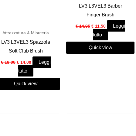
LV3 L3VEL3 Barber
Finger Brush
Il
Il
Leggi
€
14,95
€
11,50
prezzo
prezzo
Attrezzatura & Minuteria
tutto
originale
attuale
era:
è:
LV3 L3VEL3 Spazzola
€ 14,95.
€ 11,50.
Quick view
Soft Club Brush
Il
Il
Leggi
€
18,00
€
14,00
prezzo
prezzo
tutto
originale
attuale
era:
è:
€ 18,00.
€ 14,00.
Quick view