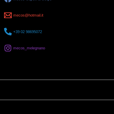
mecos@hotmail.it
+39 02 98695072
mecos_melegnano