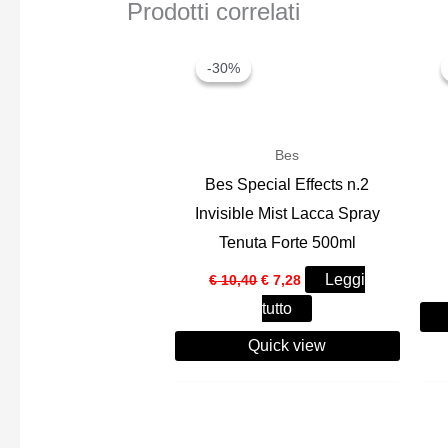
Prodotti correlati
-30%
-30%
Bes
Bes Special Effects n.2
Invisible Mist Lacca Spray
Tenuta Forte 500ml
Il
Il
Leggi
€
10,40
€
7,28
prezzo
prezzo
tutto
originale
attuale
era:
è:
Quick view
€ 10,40.
€ 7,28.