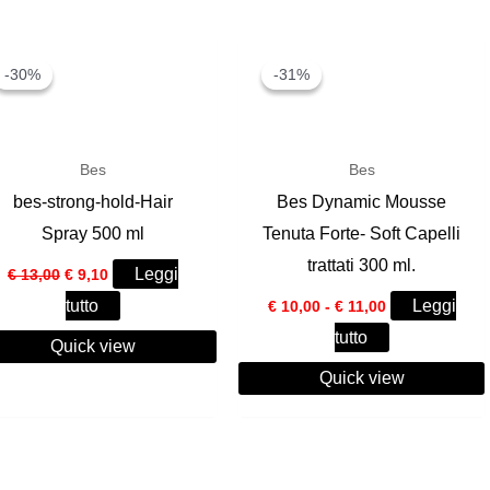
-30%
-30%
-31%
-31%
Bes
Bes
bes-strong-hold-Hair
Bes Dynamic Mousse
Spray 500 ml
Tenuta Forte- Soft Capelli
trattati 300 ml.
Il
Il
Leggi
€
13,00
€
9,10
prezzo
prezzo
Fascia
tutto
Leggi
originale
attuale
€
10,00
-
€
11,00
di
era:
è:
tutto
prezzo:
Quick view
€ 13,00.
€ 9,10.
da
Quick view
€ 10,00
a
€ 11,00