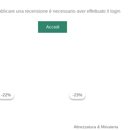
blicare una recensione è necessario aver effettuato il login
Accedi
-22%
-22%
-23%
-23%
Attrezzatura & Minuteria