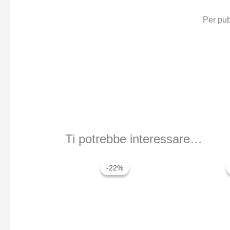
Per pub
Ti potrebbe interessare…
-22%
-22%