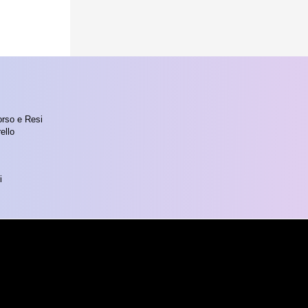
orso e Resi
ello
i