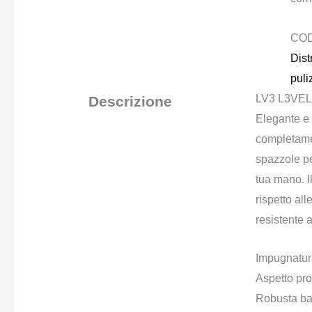
CO
Dist
puli
LV3 L3VEL3
Descrizione
Elegante e 
completamen
spazzole pe
tua mano. Il
rispetto all
resistente 
Impugnatur
Aspetto pro
Robusta bas