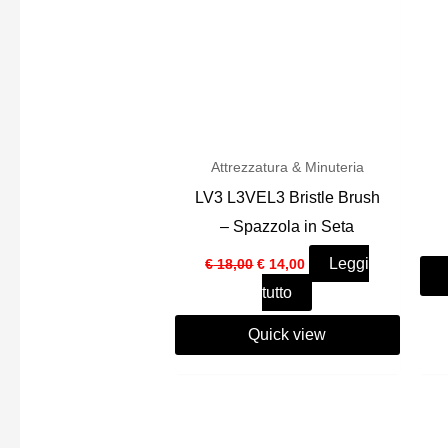
Attrezzatura & Minuteria
LV3 L3VEL3 Bristle Brush
– Spazzola in Seta
Il
Il
Leggi
€
18,00
€
14,00
prezzo
prezzo
tutto
originale
attuale
era:
è:
€ 18,00.
€ 14,00.
Quick view