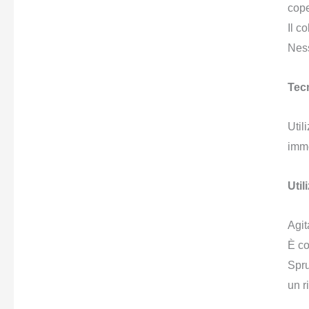
cope
Il c
Ness
Tec
Util
imm
Util
Agit
È co
Spru
un r