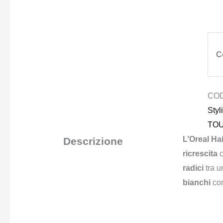
C
CO
Styl
TOU
L’Oreal Ha
Descrizione
ricrescita
radici
tra un
bianchi
con