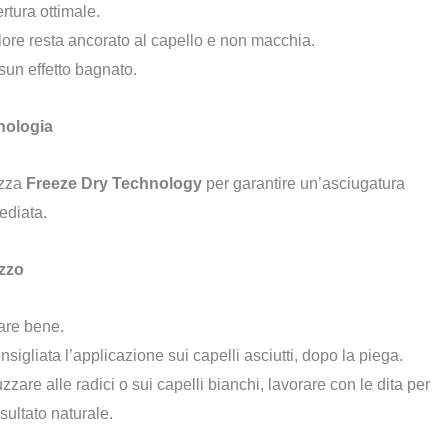
rtura ottimale.
olore resta ancorato al capello e non macchia.
un effetto bagnato.
nologia
izza
Freeze Dry Technology
per garantire un’asciugatura
ediata.
izzo
are bene.
nsigliata l’applicazione sui capelli asciutti, dopo la piega.
zzare alle radici o sui capelli bianchi, lavorare con le dita per
isultato naturale.