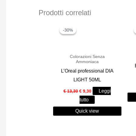
Prodotti correlati
-30%
-30%
Colorazioni Senza
Ammoniaca
L’Oreal professional DIA
LIGHT 50ML
Il
Il
Leggi
€
13,30
€
9,30
prezzo
prezzo
tutto
originale
attuale
era:
è:
Quick view
€ 13,30.
€ 9,30.