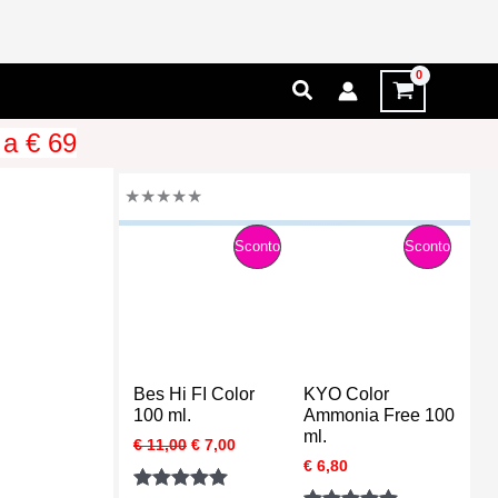
Cerca
 a € 69
★
★
★
★
★
P
P
Sconto
Sconto
R
R
O
O
D
D
Bes Hi FI Color
KYO Color
O
O
100 ml.
Ammonia Free 100
ml.
I
I
€
11,00
€
7,00
T
T
l
l
€
6,80
p
p