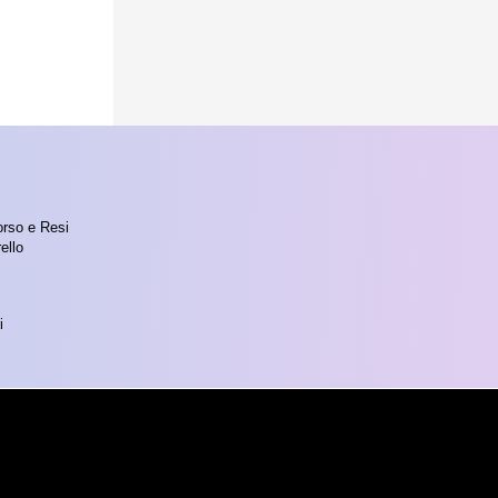
orso e Resi
ello
i