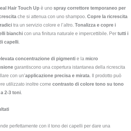
real Hair Touch Up
originale
attuale
è uno
spray correttore temporaneo per
icrescita
era:
che si attenua con uno shampoo.
è:
Copre la ricrescita
 radici
€ 15,00.
tra un servizio colore e l’altro.
€ 11,00.
Tonalizza e copre i
lli bianchi
con una finitura naturale e impercettibile. Per
tutti i
 di capelli
.
elevata concentrazione di pigmenti
e la
micro
usione
garantiscono una copertura istantanea della ricrescita
llare con un’
applicazione precisa e mirata
. Il prodotto può
re utilizzato inoltre come
contrasto di colore tono su tono
 a 2-3 toni
.
ltati
onde perfettamente con il tono dei capelli per dare una