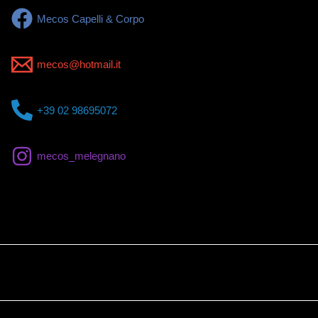
Mecos Capelli & Corpo
mecos@hotmail.it
+39 02 98695072
mecos_melegnano