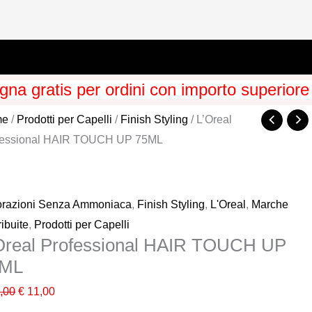
na gratis per ordini con importo superiore
me
/
Prodotti per Capelli
/
Finish Styling
/ L’Oreal
fessional HAIR TOUCH UP 75ML
orazioni Senza Ammoniaca
,
Finish Styling
,
L'Oreal
,
Marche
ribuite
,
Prodotti per Capelli
Oreal Professional HAIR TOUCH UP
5ML
Il
Il
,00
€
11,00
prezzo
prezzo