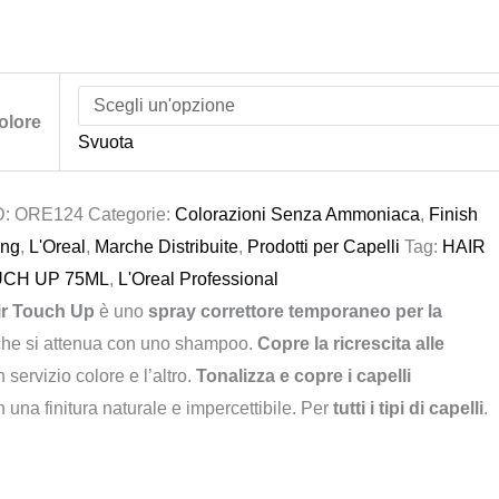
olore
Svuota
D:
ORE124
Categorie:
Colorazioni Senza Ammoniaca
,
Finish
ing
,
L'Oreal
,
Marche Distribuite
,
Prodotti per Capelli
Tag:
HAIR
CH UP 75ML
,
L'Oreal Professional
ir Touch Up
è uno
spray correttore temporaneo per la
che si attenua con uno shampoo.
Copre la ricrescita alle
 servizio colore e l’altro.
Tonalizza e copre i capelli
 una finitura naturale e impercettibile. Per
tutti i tipi di capelli
.