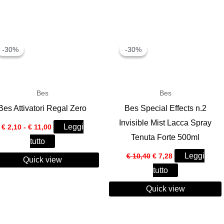
-30%
-30%
-30%
-30%
Bes
Bes
Bes Attivatori Regal Zero
Bes Special Effects n.2
Invisible Mist Lacca Spray
Fascia
Leggi
€
2,10
-
€
11,00
di
Tenuta Forte 500ml
tutto
prezzo:
da
Il
Il
Leggi
€
10,40
€
7,28
Quick view
€ 2,10
prezzo
prezzo
a
tutto
originale
attuale
€ 11,00
era:
è:
Quick view
€ 10,40.
€ 7,28.