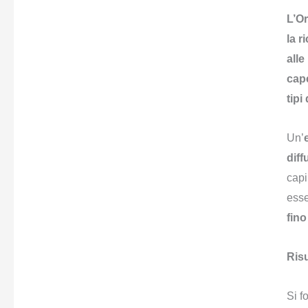
L’O
la r
alle
cape
tipi
Un’
diff
capi
esse
fino
Risu
Si f