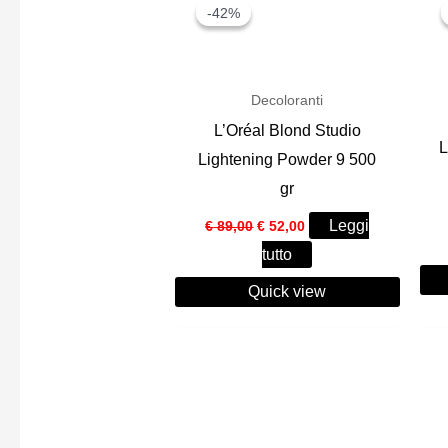
-42%
-42%
Decoloranti
L’Oréal Blond Studio
L
Lightening Powder 9 500
gr
Il
Il
Leggi
€
89,00
€
52,00
prezzo
prezzo
tutto
originale
attuale
era:
è:
Quick view
€ 89,00.
€ 52,00.