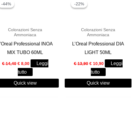
-44%
-44%
-22%
-22%
Colorazioni Senza
Colorazioni Senza
Ammoniaca
Ammoniaca
’Oreal Professional INOA
L’Oreal Professional DIA
MIX TUBO 60ML
LIGHT 50ML
Il
Il
Il
Il
Leggi
Leggi
€
14,40
€
8,00
€
13,90
€
10,90
prezzo
prezzo
prezzo
prezzo
tutto
tutto
originale
attuale
originale
attuale
era:
è:
era:
è:
Quick view
€ 14,40.
€ 8,00.
Quick view
€ 13,90.
€ 10,90.