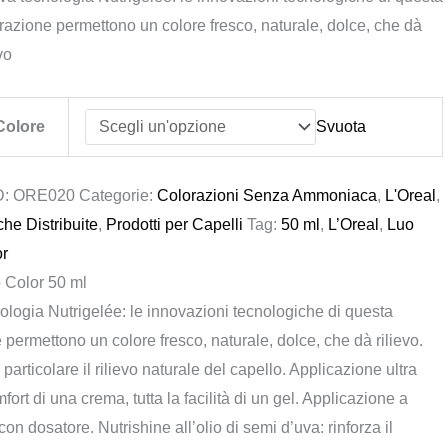
razione permettono un colore fresco, naturale, dolce, che dà
era:
è:
vo
€ 17,90.
€ 11,50.
Colore
Svuota
D:
ORE020
Categorie:
Colorazioni Senza Ammoniaca
,
L'Oreal
,
he Distribuite
,
Prodotti per Capelli
Tag:
50 ml
,
L’Oreal
,
Luo
or
 Color 50 ml
logia Nutrigelée: le innovazioni tecnologiche di questa
 permettono un colore fresco, naturale, dolce, che dà rilievo.
particolare il rilievo naturale del capello. Applicazione ultra
omfort di una crema, tutta la facilità di un gel. Applicazione a
on dosatore. Nutrishine all’olio di semi d’uva: rinforza il