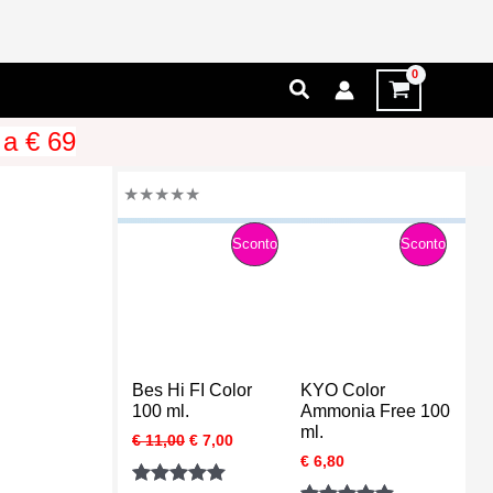
Cerca
 a € 69
★
★
★
★
★
P
P
Sconto
Sconto
R
R
O
O
D
D
Bes Hi FI Color
KYO Color
O
O
100 ml.
Ammonia Free 100
ml.
I
I
€
11,00
€
7,00
T
T
l
l
€
6,80
p
p