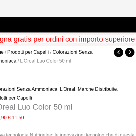
na gratis per ordini con importo superiore
me
/
Prodotti per Capelli
/
Colorazioni Senza
oniaca
/ L’Oreal Luo Color 50 ml
orazioni Senza Ammoniaca
,
L'Oreal
,
Marche Distribuite
,
otti per Capelli
Oreal Luo Color 50 ml
Il
Il
,90
€
11,50
prezzo
prezzo
a tecnologia Nutrigelée: le innovazioni tecnologiche di questa
originale
attuale