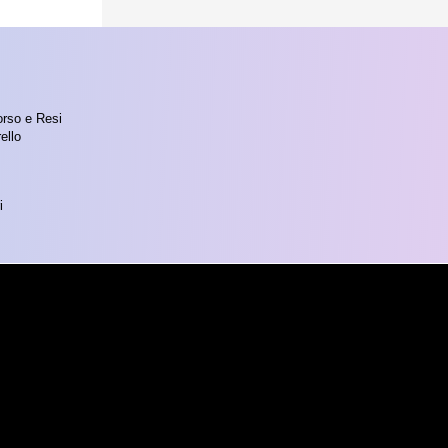
orso e Resi
ello
i