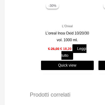
-30%
-30%
L'Oreal
L’oreal Inoa Oxid 10/20/30
vol. 1000 ml.
Il
Il
Leggi
€
26,00
€
18,20
prezzo
prezzo
tutto
originale
attuale
era:
è:
€ 26,00.
€ 18,20.
Quick view
Prodotti correlati