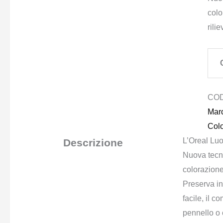
colo
rilie
CO
Marc
Col
L’Oreal Luo
Descrizione
Nuova tecno
colorazione
Preserva in 
facile, il c
pennello o c