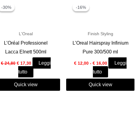
-30%
-30%
-16%
-16%
L'Oreal
Finish Styling
L’Oréal Professionel
L’Oreal Hairspray Infinium
Lacca Elnett 500ml
Pure 300/500 ml
Il
Il
Fascia
Leggi
Leggi
€
24,80
€
17,30
€
12,00
-
€
16,00
prezzo
prezzo
di
tutto
tutto
originale
attuale
prezzo:
era:
è:
da
€ 24,80.
€ 17,30.
€ 12,00
Quick view
Quick view
a
€ 16,00