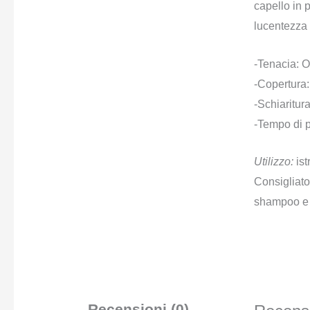
capello in p
lucentezza
-Tenacia: O
-Copertura:
-Schiaritura
-Tempo di p
Utilizzo:
ist
Consigliato 
shampoo e b
Recensioni (0)