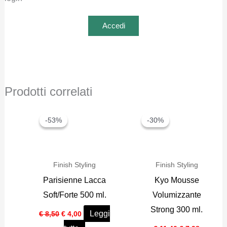
Accedi
Prodotti correlati
-53%
-53%
-30%
-30%
Finish Styling
Finish Styling
Parisienne Lacca
Kyo Mousse
Soft/Forte 500 ml.
Volumizzante
Strong 300 ml.
Il
Il
Leggi
€
8,50
€
4,00
prezzo
prezzo
Il
Il