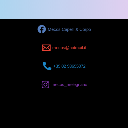
Mecos Capelli & Corpo
mecos@hotmail.it
+39 02 98695072
mecos_melegnano