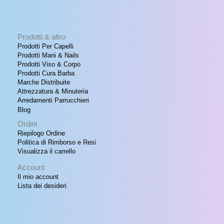
F
e
€
r
E
a
1
:
1
Prodotti & altro
R
€
,
Prodotti Per Capelli
5
Prodotti Mani & Nails
T
1
0
Prodotti Viso & Corpo
7
.
Prodotti Cura Barba
A
,
Marche Distribuite
0
Attrezzatura & Minuteria
0
Arredamenti Parrucchieri
.
Blog
Ordini
Riepilogo Ordine
Politica di Rimborso e Resi
Visualizza il carrello
Account
Il mio account
Lista dei desideri