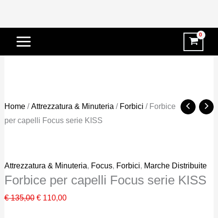
Vai
-19%
al
contenuto
Home
/
Attrezzatura & Minuteria
/
Forbici
/ Forbice
per capelli Focus serie KISS
Attrezzatura & Minuteria
,
Focus
,
Forbici
,
Marche Distribuite
Forbice per capelli Focus serie KISS
Il
Il
€
135,00
€
110,00
prezzo
prezzo