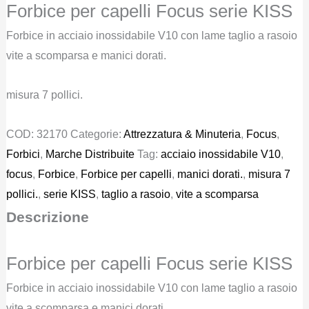
Forbice per capelli Focus serie KISS
originale
attuale
era:
è:
Forbice in acciaio inossidabile V10 con lame taglio a rasoio
€ 135,00.
€ 110,00.
vite a scomparsa e manici dorati.
misura 7 pollici.
COD:
32170
Categorie:
Attrezzatura & Minuteria
,
Focus
,
Forbici
,
Marche Distribuite
Tag:
acciaio inossidabile V10
,
focus
,
Forbice
,
Forbice per capelli
,
manici dorati.
,
misura 7
pollici.
,
serie KISS
,
taglio a rasoio
,
vite a scomparsa
Descrizione
Forbice per capelli Focus serie KISS
Forbice in acciaio inossidabile V10 con lame taglio a rasoio
vite a scomparsa e manici dorati.