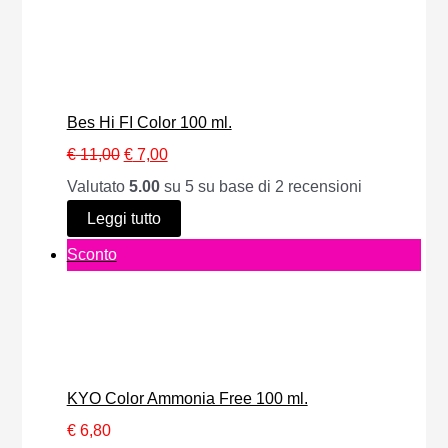
r
o
d
o
Bes Hi FI Color 100 ml.
t
I
I
€
11,00
€
7,00
t
l
l
Valutato
5.00
su 5 su base di
2
recensioni
o
p
p
Leggi tutto
i
r
r
P
Sconto
n
e
e
r
o
z
z
o
f
z
z
d
f
o
o
o
e
KYO Color Ammonia Free 100 ml.
o
a
t
r
€
6,80
r
t
t