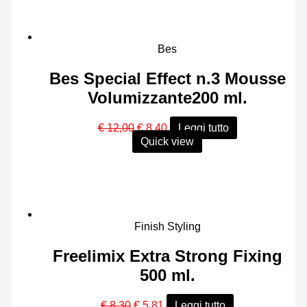
Bes
Bes Special Effect n.3 Mousse
Volumizzante200 ml.
Il
Il
€
12,00
€
8,40
Leggi tutto
prezzo
prezzo
Quick view
originale
attuale
era:
è:
€ 12,00.
€ 8,40.
Finish Styling
Freelimix Extra Strong Fixing
500 ml.
Il
Il
€
8,30
€
5,81
Leggi tutto