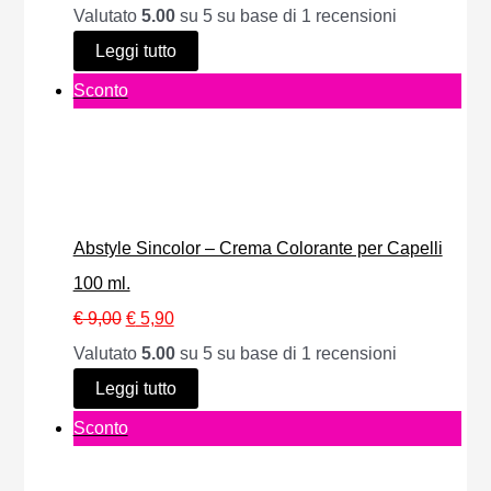
t
Valutato
5.00
su 5 su base di
1
recensioni
i
t
o
a
Leggi tutto
g
u
i
P
Sconto
i
a
n
r
n
l
o
o
a
e
f
d
l
è
f
o
e
:
e
Abstyle Sincolor – Crema Colorante per Capelli
t
e
€
r
100 ml.
t
r
t
I
I
€
9,00
€
5,90
o
a
7
a
l
l
Valutato
5.00
su 5 su base di
1
recensioni
i
:
,
p
p
Leggi tutto
n
€
0
r
r
P
Sconto
o
0
e
e
r
f
1
.