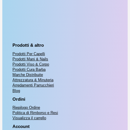
l
è
f
,
o
o
e
:
e
0
o
a
e
€
r
0
r
t
r
t
.
i
t
a
1
a
Prodotti & altro
g
u
:
1
Prodotti Per Capelli
i
a
€
,
Prodotti Mani & Nails
n
l
Prodotti Viso & Corpo
5
Prodotti Cura Barba
a
e
Marche Distribuite
1
0
Attrezzatura & Minuteria
l
è
Arredamenti Parrucchieri
7
.
Blog
e
:
,
Ordini
e
€
0
Riepilogo Ordine
r
Politica di Rimborso e Resi
0
Visualizza il carrello
a
1
.
Account
:
1