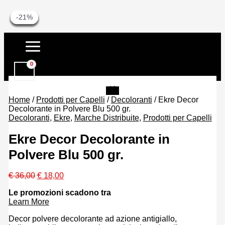
-50%
-30%
-30%
-30%
-30%
-21%
-21%
Vai
al
contenuto
Home
/
Prodotti per Capelli
/
Decoloranti
/ Ekre Decor
Decolorante in Polvere Blu 500 gr.
Decoloranti
,
Ekre
,
Marche Distribuite
,
Prodotti per Capelli
Ekre Decor Decolorante in
Polvere Blu 500 gr.
Il
Il
€
36,00
€
18,00
prezzo
prezzo
Le promozioni scadono tra
originale
attuale
Learn More
era:
è:
€ 36,00.
€ 18,00.
Decor polvere decolorante ad azione antigiallo,