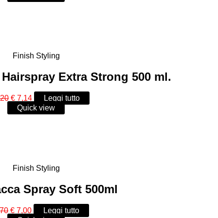
originale
attuale
era:
è:
€ 30,00.
€ 24,18.
Finish Styling
Hairspray Extra Strong 500 ml.
Il
Il
,20
€
7,14
Leggi tutto
prezzo
prezzo
Quick view
originale
attuale
era:
è:
€ 10,20.
€ 7,14.
Finish Styling
acca Spray Soft 500ml
Il
Il
,70
€
7,00
Leggi tutto