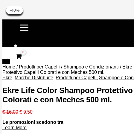
-41%
-42%
-42%
-33%
-33%
-39%
-39%
-19%
-19%
-30%
-30%
-40%
-40%
Vai
al
contenuto
Cerca
Consegna gratis per ordini con imp
Home
/
Prodotti per Capelli
/
Shampoo e Condizionanti
/ Ekre
Protettivo Capelli Colorati e con Meches 500 ml.
Ekre
,
Marche Distribuite
,
Prodotti per Capelli
,
Shampoo e Cond
Ekre Life Color Shampoo Protettivo 
Colorati e con Meches 500 ml.
Il
Il
€
16,00
€
9,50
prezzo
prezzo
Le promozioni scadono tra
originale
attuale
Learn More
era:
è:
€ 16,00.
€ 9,50.