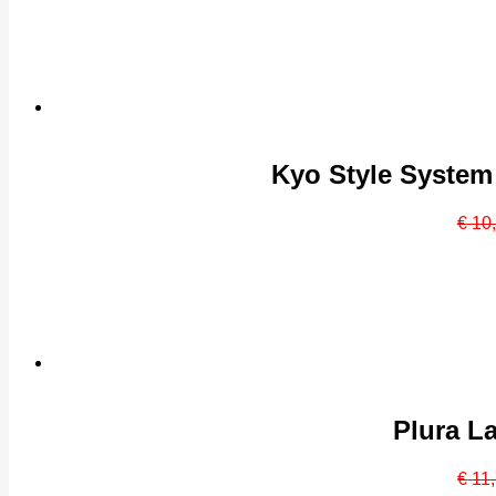
Kyo Style System 
€
10
Plura L
€
11