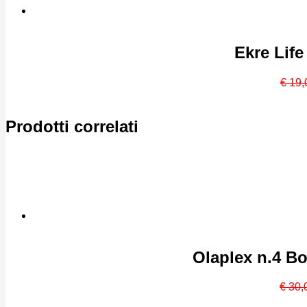
Ekre Lif
€
19,
Prodotti correlati
Olaplex n.4 B
€
30,