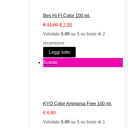
d
o
Bes Hi FI Color 100 ml.
t
I
I
€
11,00
€
7,00
t
l
l
Valutato
5.00
su 5 su base di
2
o
p
p
recensioni
i
r
r
Leggi tutto
n
e
e
P
Sconto
o
z
z
r
f
z
z
o
f
o
o
d
e
o
a
o
r
KYO Color Ammonia Free 100 ml.
r
t
t
t
€
6,80
i
t
t
a
Valutato
5.00
su 5 su base di
1
g
u
o