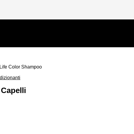
orto superiore a € 69
 Life Color Shampoo
izionanti
Capelli