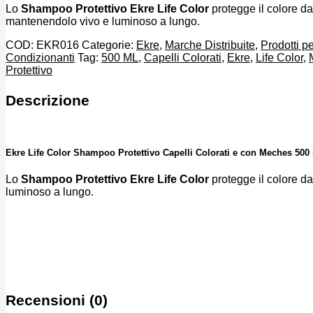
Lo
Shampoo Protettivo Ekre Life Color
protegge il colore da
mantenendolo vivo e luminoso a lungo.
COD:
EKR016
Categorie:
Ekre
,
Marche Distribuite
,
Prodotti p
Condizionanti
Tag:
500 ML
,
Capelli Colorati
,
Ekre
,
Life Color
,
Protettivo
Descrizione
Ekre Life Color Shampoo Protettivo Capelli Colorati e con Meches 500 
Lo
Shampoo Protettivo Ekre Life Color
protegge il colore d
luminoso a lungo.
Recensioni (0)