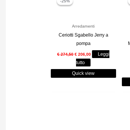
-25%
-25%
Arredamenti
Ceriotti Sgabello Jerry a
pompa
Il
Il
Leggi
€
274,50
€
206,00
prezzo
prezzo
tutto
originale
attuale
era:
è:
Quick view
€ 274,50.
€ 206,00.