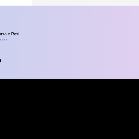
orso e Resi
ello
i