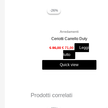
-26%
-26%
Arredamenti
Ceriotti Carrello Duty
Il
Il
Leggi
€
96,00
€
71,00
prezzo
prezzo
tutto
originale
attuale
era:
è:
€ 96,00.
€ 71,00.
Quick view
Prodotti correlati