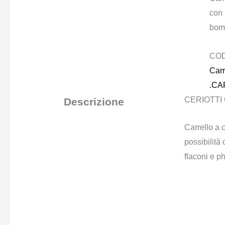
con 
bomb
CO
Carr
.CA
CERIOTTI 
Descrizione
Carrello a c
possibilità
flaconi e p