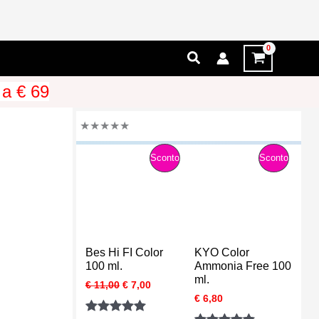
Cerca
 a € 69
★
★
★
★
★
P
P
Sconto
Sconto
R
R
O
O
D
D
Bes Hi FI Color
KYO Color
O
O
100 ml.
Ammonia Free 100
ml.
I
I
€
11,00
€
7,00
T
T
l
l
€
6,80
p
p