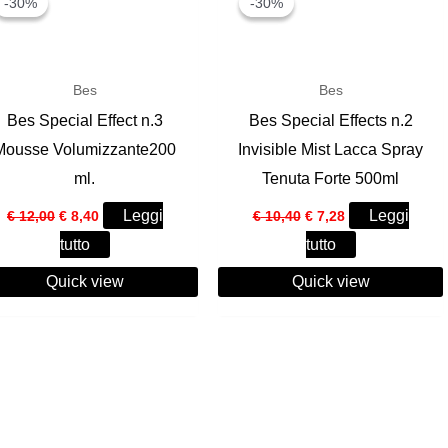
-30%
-30%
-30%
-30%
Bes
Bes
Bes Special Effect n.3
Bes Special Effects n.2
Mousse Volumizzante200
Invisible Mist Lacca Spray
ml.
Tenuta Forte 500ml
Il
Il
Il
Il
Leggi
Leggi
€
12,00
€
8,40
€
10,40
€
7,28
prezzo
prezzo
prezzo
prezzo
tutto
tutto
originale
attuale
originale
attuale
era:
è:
era:
è:
Quick view
€ 12,00.
€ 8,40.
Quick view
€ 10,40.
€ 7,28.