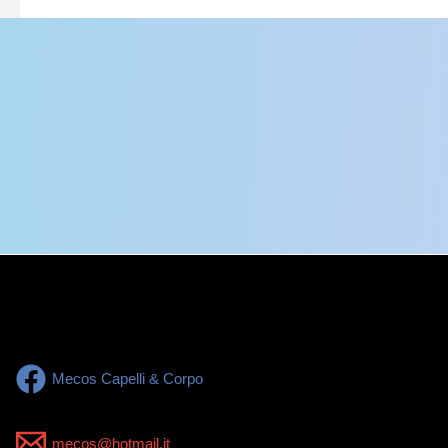
Mecos Capelli & Corpo
mecos@hotmail.it