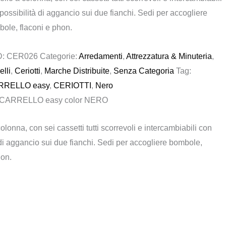
possibilità di aggancio sui due fianchi. Sedi per accogliere
era:
è:
ole, flaconi e phon.
€ 206,00.
€ 154,50.
D:
CER026
Categorie:
Arredamenti
,
Attrezzatura & Minuteria
,
elli
,
Ceriotti
,
Marche Distribuite
,
Senza Categoria
Tag:
RRELLO easy
,
CERIOTTI
,
Nero
CARRELLO easy color NERO
olonna, con sei cassetti tutti scorrevoli e intercambiabili con
 di aggancio sui due fianchi. Sedi per accogliere bombole,
hon.