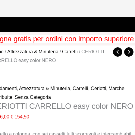
na gratis per ordini con importo superiore
me
/
Attrezzatura & Minuteria
/
Carrelli
/ CERIOTTI
RELLO easy color NERO
edamenti
,
Attrezzatura & Minuteria
,
Carrelli
,
Ceriotti
,
Marche
ribuite
,
Senza Categoria
RIOTTI CARRELLO easy color NERO
Il
Il
6,00
€
154,50
prezzo
prezzo
ello a colonna, con sei cassetti tutti scorrevoli e intercambiabili
originale
attuale